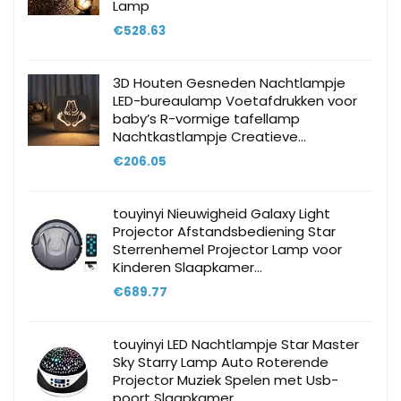
Lamp
€
528.63
3D Houten Gesneden Nachtlampje
LED-bureaulamp Voetafdrukken voor
baby’s R-vormige tafellamp
Nachtkastlampje Creatieve…
€
206.05
touyinyi Nieuwigheid Galaxy Light
Projector Afstandsbediening Star
Sterrenhemel Projector Lamp voor
Kinderen Slaapkamer…
€
689.77
touyinyi LED Nachtlampje Star Master
Sky Starry Lamp Auto Roterende
Projector Muziek Spelen met Usb-
poort Slaapkamer…