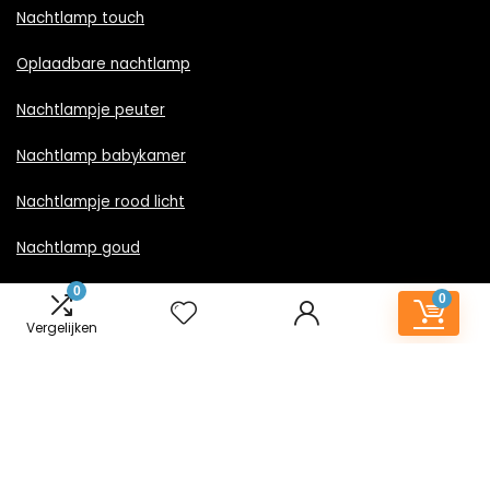
Nachtlamp touch
Oplaadbare nachtlamp
Nachtlampje peuter
Nachtlamp babykamer
Nachtlampje rood licht
Nachtlamp goud
0
Nachtlamp zwart
0
Vergelijken
LED nachtlampje
Nachtlampje met stekker