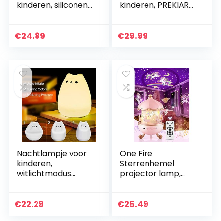
kinderen, siliconen
kinderen, PREKIAR
nachtlicht smile
1800 mAh
peer vorm warm
Draagbare USB
licht 7 kleuren USB
Oplaadbare
€
24.89
€
29.99
opladen mini…
Nachtkastlamp, 7
kleuren RGB
verloop…
Nachtlampje voor
One Fire
kinderen,
Sterrenhemel
witlichtmodus
projector lamp,
Nachtlampjes
White Noise
Nachtlampje
Machine
Kinderen voor
Nachtlampje
€
22.29
€
25.49
kindernachtlampje
Kinderen, 12 Color