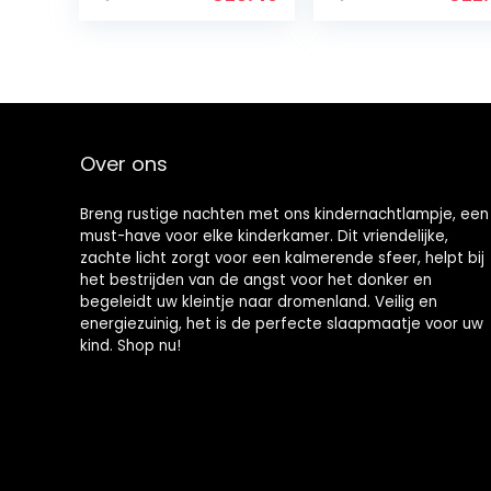
Kinderen, 12 Color
oplaadbaar,
Modes 6 Films
draagbaar,
Projector Light…
kleurverandering
Over ons
Breng rustige nachten met ons kindernachtlampje, een
must-have voor elke kinderkamer. Dit vriendelijke,
zachte licht zorgt voor een kalmerende sfeer, helpt bij
het bestrijden van de angst voor het donker en
begeleidt uw kleintje naar dromenland. Veilig en
energiezuinig, het is de perfecte slaapmaatje voor uw
kind. Shop nu!