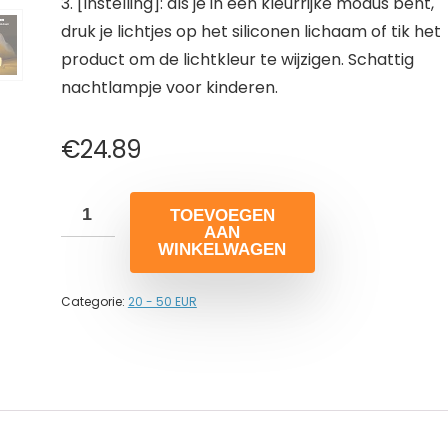
3. [Instelling]: als je in een kleurrijke modus bent,
druk je lichtjes op het siliconen lichaam of tik het
product om de lichtkleur te wijzigen. Schattig
nachtlampje voor kinderen.
€
24.89
TOEVOEGEN
AAN
WINKELWAGEN
Categorie:
20 - 50 EUR