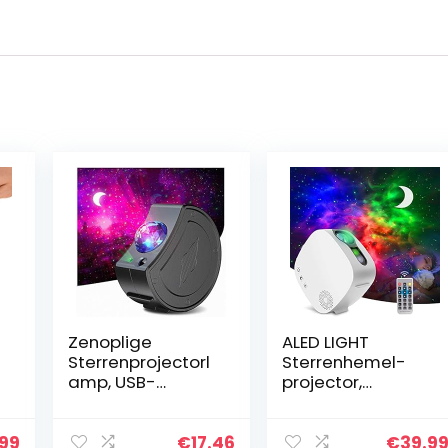
Zenoplige
ALED LIGHT
Sterrenprojectorl
Sterrenhemel-
amp, USB-
projector,
oplaadbaar, 360°
projectorlamp,
draaibaar,
nachtlampje,
nachtlampje voor
maan, 4-in-1, 360
.99
€
17.46
€
39.9