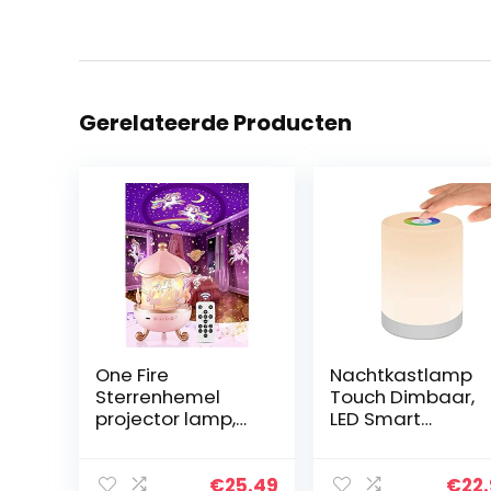
Gerelateerde Producten
One Fire
Nachtkastlamp
Sterrenhemel
Touch Dimbaar,
projector lamp,
LED Smart
White Noise
Nachtlicht,
Machine
Sfeerlicht,
Nachtlampje
Bureaulamp, USB
€
25.49
€
22