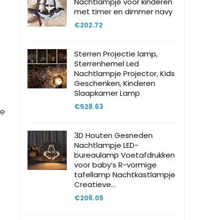
Nachtlampje voor kinderen
met timer en dimmer navy
€
202.72
Sterren Projectie lamp,
Sterrenhemel Led
Nachtlampje Projector, Kids
Geschenken, Kinderen
Slaapkamer Lamp
€
528.63
de
3D Houten Gesneden
Nachtlampje LED-
bureaulamp Voetafdrukken
voor baby’s R-vormige
tafellamp Nachtkastlampje
Creatieve…
€
206.05