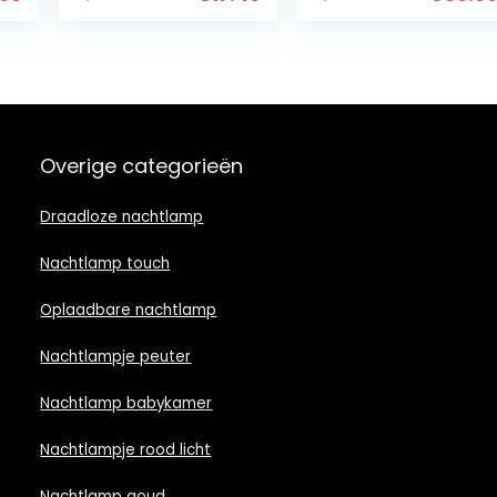
kinderen, 6 led-
graden
kleuren met…
draaibaar, met
…
RF…
Overige categorieën
Draadloze nachtlamp
Nachtlamp touch
Oplaadbare nachtlamp
Nachtlampje peuter
Nachtlamp babykamer
Nachtlampje rood licht
Nachtlamp goud