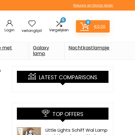
Nieuws en blogs lezen
0
0
€
0.00
Login
Vergelijken
verlanglijst
e met
Galaxy
Nachtkastlampje
lamp
m
LATEST COMPARISONS
TOP OFFERS
Little Lights Schiff Wal Lamp