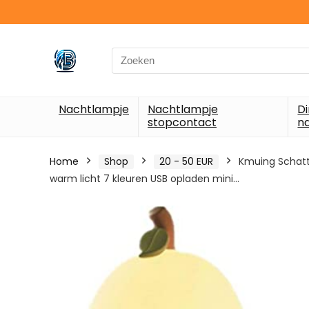
Search
for:
Nachtlampje
Nachtlampje
D
stopcontact
n
Home
Shop
20 - 50 EUR
Kmuing Schatti
warm licht 7 kleuren USB opladen mini…