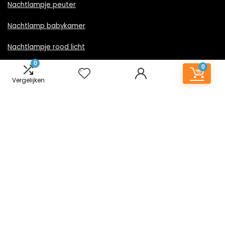
Nachtlampje peuter
Nachtlamp babykamer
Nachtlampje rood licht
0
0
Nachtlamp goud
Vergelijken
Nachtlamp zwart
LED nachtlampje
Nachtlampje met stekker
Informatie
Contact
Klantenservice