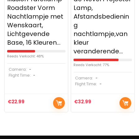
Roadster Vorm
Lamp,
Nachtlampje met
Afstandsbedienin
Wenskaart,
g
Lichtgevende
nachtlampje,van
Base, 16 Kleuren…
kleur
veranderende…
Reeds Verkocht: 48%
Reeds Verkocht: 77%
Camera:
-
Flight Time:
-
Camera:
-
Flight Time:
-
€
22.99
€
32.99