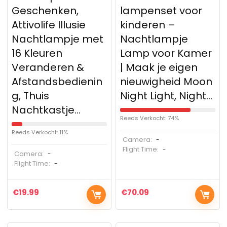
Geschenken,
lampenset voor
Attivolife Illusie
kinderen –
Nachtlampje met
Nachtlampje
16 Kleuren
Lamp voor Kamer
Veranderen &
| Maak je eigen
Afstandsbedienin
nieuwigheid Moon
g, Thuis
Night Light, Night…
Nachtkastje…
Reeds Verkocht: 74%
Reeds Verkocht: 11%
Camera:
-
Flight Time:
-
Camera:
-
Flight Time:
-
€
19.99
€
70.09