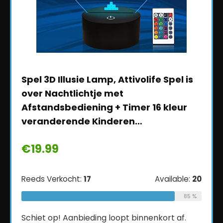
n –
Spel 3D Illusie Lamp, Attivolife Spel is
2 Mu
bel –
over Nachtlichtje met
Ligh
Afstandsbediening + Timer 16 kleur
Amba
veranderende Kinderen…
Nac
€
19.99
€
18
ble:
50
Reeds Verkocht:
17
Available:
20
Reeds
70 %
85 %
f.
Schiet op! Aanbieding loopt binnenkort af.
Schie