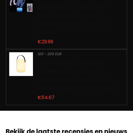
Nachtlampje Drie Patroon Iron
Man/Spiderman/De Hulk 7
Kleurverandering Decor Lamp
Bureau…
€
29.99
100 - 200 EUR
LED-bureaulamp Draagbaar
nachtlampje Oplaadbaar
nachtlampje PE 3000K 3,5W 5V
Sleutelschakelaar Drie snelheden…
€
114.67
Bekijk de laatste recensies en nieuws