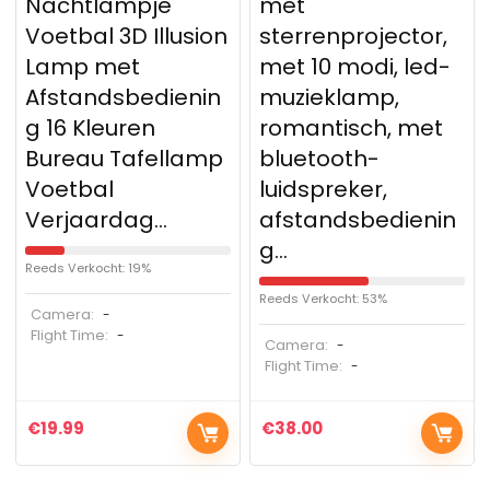
Nachtlampje
met
Voetbal 3D Illusion
sterrenprojector,
Lamp met
met 10 modi, led-
Afstandsbedienin
muzieklamp,
g 16 Kleuren
romantisch, met
Bureau Tafellamp
bluetooth-
Voetbal
luidspreker,
Verjaardag…
afstandsbedienin
g…
Reeds Verkocht: 19%
Reeds Verkocht: 53%
Camera:
-
Flight Time:
-
Camera:
-
Flight Time:
-
€
19.99
€
38.00