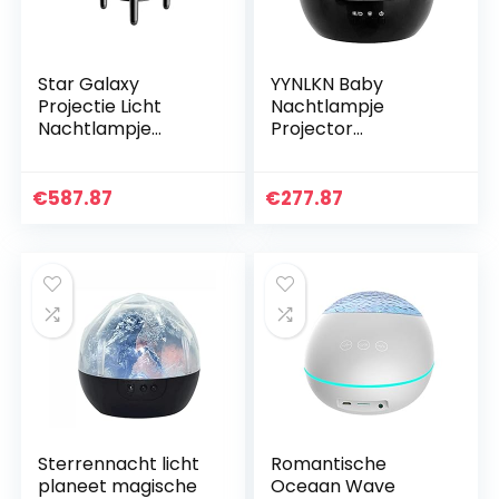
Star Galaxy
YYNLKN Baby
Projectie Licht
Nachtlampje
Nachtlampje
Projector
Kleurrijke LED USB
Sterrenhemel Star
Projectie Licht
Master Roterende
Kerst Tafellamp
Nachtlamp
€
587.87
€
277.87
Slaapkamer
Kerstlicht USB
Decoratie
Projectie Kinderen
Kinderen…
Slapen…
Sterrennacht licht
Romantische
planeet magische
Oceaan Wave