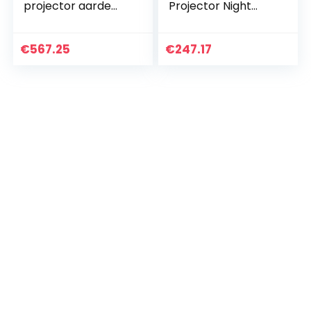
projector aarde
Projector Night
universum LED-
Lamp Bluetooth
verlichting
Music Player Water
kleurrijke
Wave USB LED
€
567.25
€
247.17
roterende
Nachtlicht for
fonkelende
kinderen…
sterren…