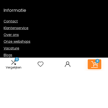
Informatie
Contact
Klantenservice
Over ons
Onze webshops
Vacature
Blogs
0
Privacybeleid
0
Vergelijken
Adverteren
Contact
kindernachtlampje.nl
Postadres: Lakenvelder 3 5507KV Veldhoven Nederland