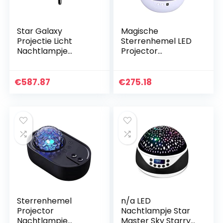
Star Galaxy
Magische
Projectie Licht
Sterrenhemel LED
Nachtlampje
Projector
Kleurrijke LED USB
Nachtlampje
Projectie Licht
Sterrenhemel
Kerst Tafellamp
Projector
€
587.87
€
275.18
Slaapkamer
Nachtlamp
Decoratie
Kleurrijke
Kinderen…
Roterende Lamp
voor Baby…
Sterrenhemel
n/a LED
Projector
Nachtlampje Star
Nachtlampje
Master Sky Starry