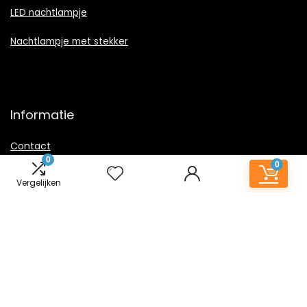
LED nachtlampje
Nachtlampje met stekker
Informatie
Contact
0
Klantenservice
0
Vergelijken
Over ons
Onze webshops
Vacature
Blogs
Privacybeleid
Adverteren