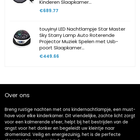
Kinderen Slaapkamer…
€
689.77
touyinyi LED Nachtlampje Star Master
Sky Starry Lamp Auto Roterende
Projector Muziek Spelen met Usb-
poort Slaapkamer…
€
449.66
Over ons
Breng rustige nachten met ons kindernachtlampje, een must-
have voor elke kinderkamer. Dit vriendelijke, zachte licht zorgt
voor een kalmerende sfeer, helpt bij het bestrijden van de
angst voor het donker en begeleidt uw kleintje naar
dromenland. Veilig en energiezuinig, het is de perfecte