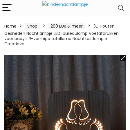
Home
Shop
200 EUR & meer
3D Houten
Gesneden Nachtlampje LED-bureaulamp Voetafdrukken
voor baby’s R-vormige tafellamp Nachtkastlampje
Creatieve…