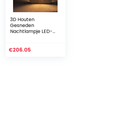
3D Houten
Gesneden
Nachtlampje LED-
bureaulamp
Voetafdrukken
voor baby’s R-
€
206.05
vormige tafellamp
Nachtkastlampje
Creatieve…