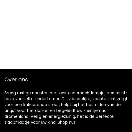
Over ons
Breng rustige nachten met ons kindernachtlampje, een must-
have voor elke kinderkamer. Dit vriendelijke, zachte licht zorgt
voor een kalmerende sfeer, helpt bij het bestrijden van de
angst voor het donker en begeleidt uw kleintje naar
dromenland. Veilig en energiezuinig, het is de perfecte
slaapmaatje voor uw kind. Shop nu!