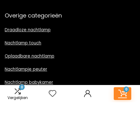
Overige categorieën
Draadloze nachtlamp
Nachtlamp touch
Oplaadbare nachtlamp
Nachtlampje peuter
Nachtlamp babykamer
0
0
Nachtlampje rood licht
Vergelijken
Nachtlamp goud
Nachtlamp zwart
LED nachtlampje