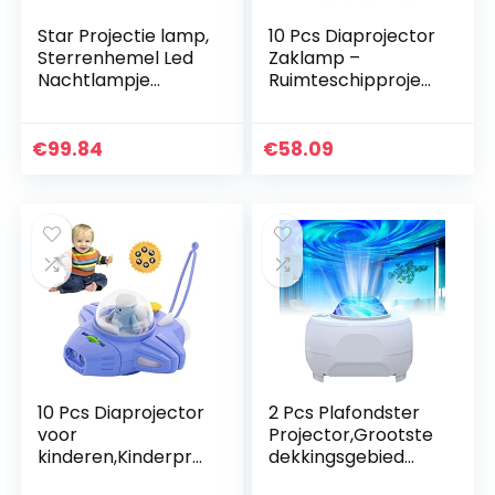
Star Projectie lamp,
10 Pcs Diaprojector
Sterrenhemel Led
Zaklamp –
Nachtlampje
Ruimteschipproject
Projector, Kids
or speelgoed voor
Geschenken,
kinderen | Kinderen
Kinderen
Projector Fakkels
€
99.84
€
58.09
Slaapkamer Lamp
Ruimte…
10 Pcs Diaprojector
2 Pcs Plafondster
voor
Projector,Grootste
kinderen,Kinderproj
dekkingsgebied
ector Kleine fakkels
Star Light Projector