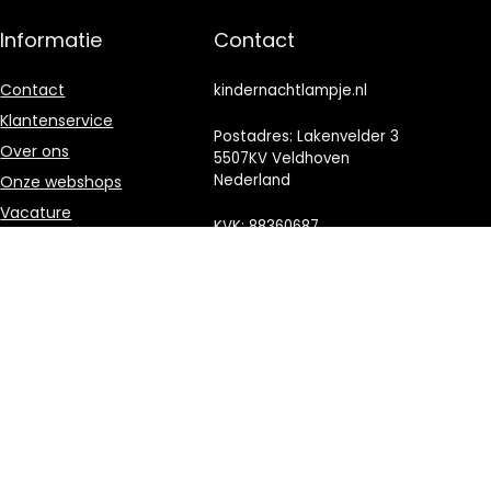
Informatie
Contact
Contact
kindernachtlampje.nl
Klantenservice
Postadres: Lakenvelder 3
Over ons
5507KV Veldhoven
Nederland
Onze webshops
Vacature
KVK: 88360687
Blogs
E-mail:
Privacybeleid
info@kindernachtlampje.nl
Adverteren