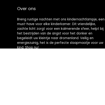
Over ons
Breng rustige nachten met ons kindernachtlampje, een
must-have voor elke kinderkamer. Dit vriendelijke,
zachte licht zorgt voor een kalmerende sfeer, helpt bij
het bestrijden van de angst voor het donker en
begeleidt uw kleintje naar dromenland. Veilig en
energiezuinig, het is de perfecte slaapmaatje voor uw
kind. Shop nu!