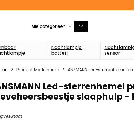
Alle categorieën
imbaar
Nachtlampje
Nachtlampj
achtlampje
batterij
sensor
ome
Product Modelnaam
‎ANSMANN Led-sterrenhemel proj
‎ANSMANN Led-sterrenhemel pr
ieveheersbeestje slaaphulp -
ig resultaat