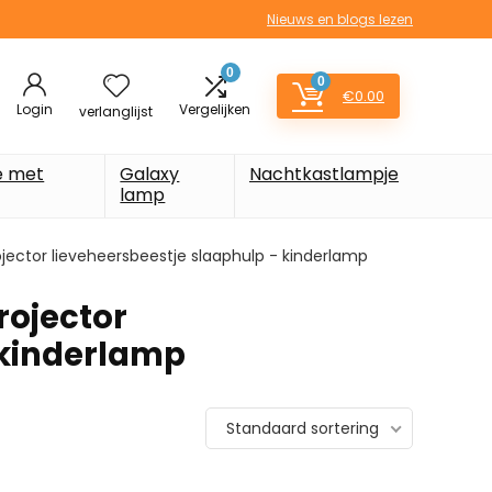
Nieuws en blogs lezen
0
0
€
0.00
Login
Vergelijken
verlanglijst
e met
Galaxy
Nachtkastlampje
lamp
ector lieveheersbeestje slaaphulp - kinderlamp
ojector
 kinderlamp
Standaard sortering