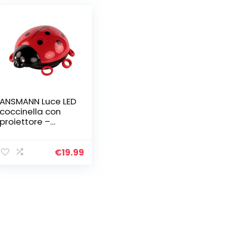
ANSMANN Luce LED
coccinella con
proiettore –
Lampada
notturna per
bambini con
€
19.99
cambio colori
proiezione cielo
stellato…