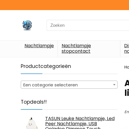
Search
for:
Nachtlampje
Nachtlampje
D
stopcontact
n
Productcategorieën
H
Een categorie selecteren
l
Topdeals!!
En
TASUN Leuke Nachtlampje, Led
Peer Nachtlampje, USB
Opladen Dimmen Touch