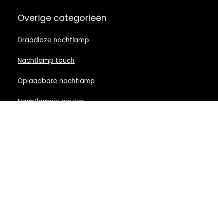
Overige categorieën
Draadloze nachtlamp
Nachtlamp touch
Oplaadbare nachtlamp
Nachtlampje peuter
Nachtlamp babykamer
Nachtlampje rood licht
Nachtlamp goud
Nachtlamp zwart
LED nachtlampje