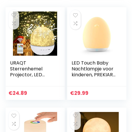
URAQT
LED Touch Baby
Sterrenhemel
Nachtlampje voor
Projector, LED
kinderen, PREKIAR
Projector Lamp
1800 mAh
Kinderen, Ocean
Draagbare USB
Wave Projector
Oplaadbare
€
24.89
€
29.99
Nachtlampje,
Nachtkastlamp, 7
Muziek
kleuren RGB
Nachtlampje
verloop…
Lamp…