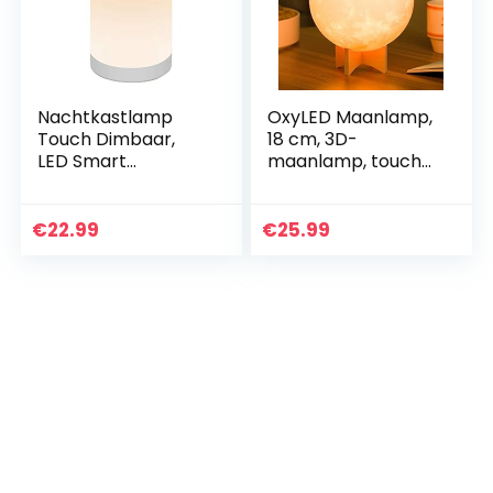
Nachtkastlamp
OxyLED Maanlamp,
Touch Dimbaar,
18 cm, 3D-
LED Smart
maanlamp, touch-
Nachtlicht,
maanlicht, lamp
Sfeerlicht,
met
Bureaulamp, USB
afstandsbediening,
€
22.99
€
25.99
oplaadbaar,
draagbaar
draagbaar,
nachtlampje voor
kleurverandering…
kinderen…