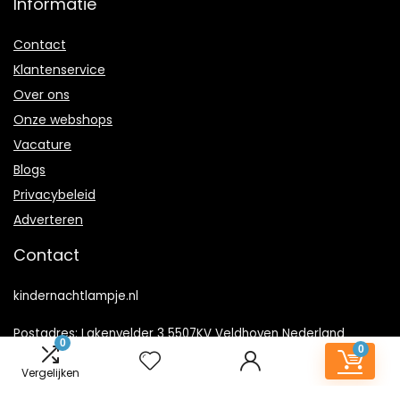
Informatie
Contact
Klantenservice
Over ons
Onze webshops
Vacature
Blogs
Privacybeleid
Adverteren
Contact
kindernachtlampje.nl
Postadres: Lakenvelder 3 5507KV Veldhoven Nederland
0
0
KVK: 88360687
Vergelijken