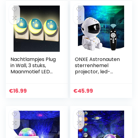
Nachtlampjes Plug
ONXE Astronauten
in Wall, 3 stuks,
sterrenhemel
Maanmotief LED
projector, led-
Bedsidelampe voor
nachtlampje,
stopcontacten,
sterrenhemel met
Kinder Slaapkamer
afstandsbediening,
€
16.99
€
45.99
Decoratie…
360° draaien, 16
modi…