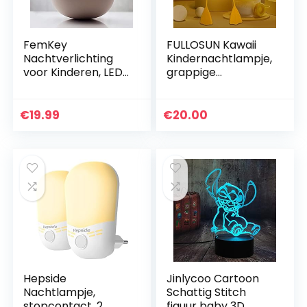
FemKey
FULLOSUN Kawaii
Nachtverlichting
Kindernachtlampje,
voor Kinderen, LED
grappige
Nachtlampje voor
meeuwenlamp,
Kinderen Met
voor Valentijnsdag,
Instelbare
verjaardagscadeau
€
19.99
€
20.00
Helderheid, USB
voor vrouwen,
oplaadlampje…
tieners…
Hepside
Jinlycoo Cartoon
Nachtlampje,
Schattig Stitch
stopcontact, 2
figuur baby 3D