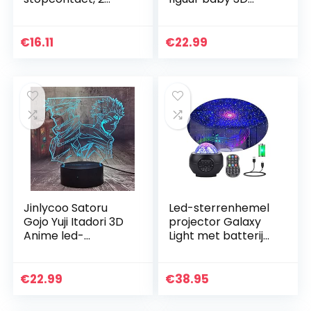
stuks, nachtlampje
lamp illusie
voor kinderen, met
nachtlampje led
schemeringssensor
kleurrijk
€
16.11
€
22.99
, automatisch
nachtlampje voor
aan/uit…
kinderen kind…
Jinlycoo Satoru
Led-sterrenhemel
Gojo Yuji Itadori 3D
projector Galaxy
Anime led-
Light met batterij
nachtlampje, coole
32 lichtmodi
3D-illusie,
Bluetooth
nachtlampje voor
muziekspeler timer
€
22.99
€
38.95
thuis, kamer,
sterrenlicht
decoratie…
projector…