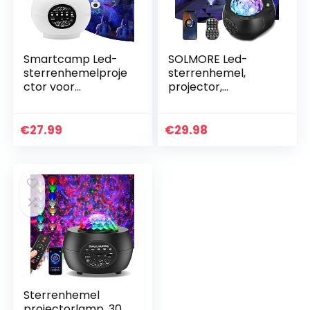
Smartcamp Led-
SOLMORE Led-
sterrenhemelproje
sterrenhemel,
ctor voor
projector,
volwassenen,
sterrenlichtproject
Galaxy Light
or, 10
sterrenlicht,
planeetprojecties,
€
27.99
€
29.98
projector, lamp,
led-slaaphulp,
nachtlampje…
lamp met…
Sterrenhemel
projectorlamp, 30