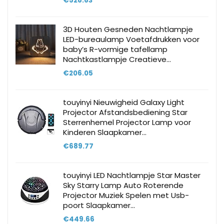
€
528.63
3D Houten Gesneden Nachtlampje
LED-bureaulamp Voetafdrukken voor
baby’s R-vormige tafellamp
Nachtkastlampje Creatieve…
€
206.05
touyinyi Nieuwigheid Galaxy Light
Projector Afstandsbediening Star
Sterrenhemel Projector Lamp voor
Kinderen Slaapkamer…
€
689.77
touyinyi LED Nachtlampje Star Master
Sky Starry Lamp Auto Roterende
Projector Muziek Spelen met Usb-
poort Slaapkamer…
€
449.66