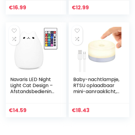
siliconen schattige
lichtkleuren – Maat
kitty kat kartonnen
XS – Siliconen
€
16.99
€
12.99
kinderkamer lamp…
bedlamp kat voor
op het…
Navaris LED Night
Baby-nachtlampje,
Light Cat Design –
RTSU oplaadbaar
Afstandsbediening
mini-aanraaklicht,
Micro USB-kabel –
draadloze LED-
Leuke RGB-kleur
nachtverlichting
veranderende
voor kinderen,
€
14.59
€
18.43
kinderen
draagbare
bedlampje…
bedlampje…