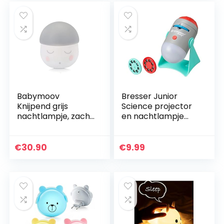
Babymoov
Bresser Junior
Knijpend grijs
Science projector
nachtlampje, zacht
en nachtlampje
siliconen
voor kinderen met
slaaplampje,
24 astronomische
slaapmiddel voor
afbeeldingen om
€
30.90
€
9.99
baby’s en kinderen,
op een muur te…
batterijduur van…