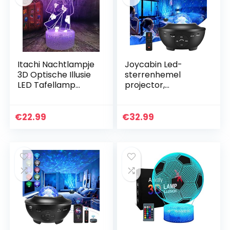
Itachi Nachtlampje
Joycabin Led-
3D Optische Illusie
sterrenhemel
LED Tafellamp
projector,
Sasuke Bros
roterende
Kinderen Lamp
watergolven,
voor Kinderen Baby
projectielamp,
€
22.99
€
32.99
Jongen
Galaxy projector,
Slaapkamer…
nachtlampje,
bluetooth…