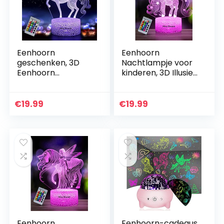
Eenhoorn
Eenhoorn
geschenken, 3D
Nachtlampje voor
Eenhoorn
kinderen, 3D Illusie
Nachtlampje voor
Lamp 16 Kleuren
Kinderen met
Veranderen met
Afstandsbediening,
Afstandsbediening,
€
19.99
€
19.99
16 Kleuren
Verjaardag en
Veranderen 3D-
Vakantie…
illusielamp…
Eenhoorn
Eenhoorn-cadeaus