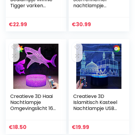
Tigger varken
nachtlampje
vriend ezel
projector led
kinderen cartoon
astronaut
3D illusie
projector lamp
€
22.99
€
30.99
nachtlampje
lamp om kamer te
kinderen kantoor…
versieren,
nachtlichtsfeer,
cadeau…
Creatieve 3D Haai
Creatieve 3D
Nachtlampje
Islamitisch Kasteel
Omgevingslicht 16
Nachtlampje USB
Kleuren
Aangedreven
Veranderende
Afstandsbediening
Afstandsbed USB-
Raak Schakelaar
€
18.50
€
19.99
voeding Touch
Decor Tafellamp