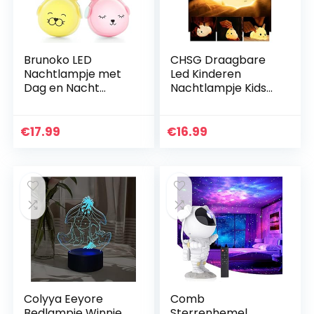
Brunoko LED
CHSG Draagbare
Nachtlampje met
Led Kinderen
Dag en Nacht
Nachtlampje Kids
Sensor voor
Siliconen Lamp,
Kinderen –
Afstandsbediening
Nachtlampje
Dimbaar Licht Voor
€
17.99
€
16.99
stopcontact
Baby
babykamer –
Volwassenen…
Kinderlamp in 3…
Colyya Eeyore
Comb
Bedlampje Winnie
Sterrenhemel