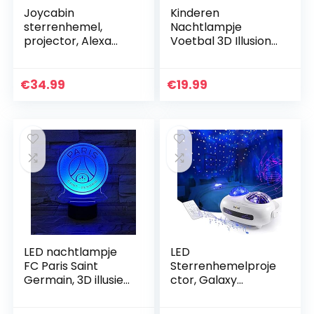
Joycabin
Kinderen
sterrenhemel,
Nachtlampje
projector, Alexa
Voetbal 3D Illusion
nachtlampje,
Lamp met
projector,
Afstandsbediening
sterrenlicht,
16 Kleuren Bureau
€
34.99
€
19.99
projector,
Tafellamp Voetbal
muziekspeler voor
Verjaardag…
kinderen…
LED nachtlampje
LED
FC Paris Saint
Sterrenhemelproje
Germain, 3D illusie
ctor, Galaxy
voor kinderen,
Starlight Projector
League 1
met Bluetooth-