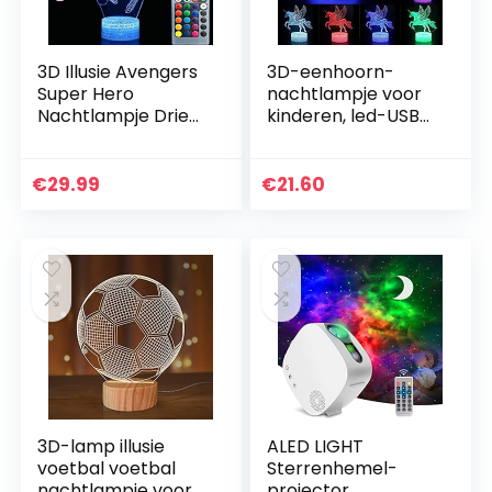
3D Illusie Avengers
3D-eenhoorn-
Super Hero
nachtlampje voor
Nachtlampje Drie
kinderen, led-USB-
Patroon Iron
nachtlampje, illusie
Man/Spiderman/D
horse aanraking,
e Hulk 7
tafellamp, verlicht
€
29.99
€
21.60
Kleurverandering
met…
Decor Lamp
Bureau…
3D-lamp illusie
ALED LIGHT
voetbal voetbal
Sterrenhemel-
nachtlampje voor
projector,