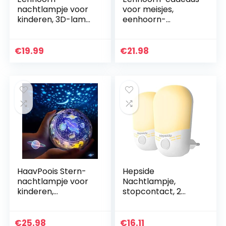
nachtlampje voor
voor meisjes,
kinderen, 3D-lamp,
eenhoorn-
7 kleuren
speelgoed voor
veranderen, met
kinderen, 2-9,2-in-1
afstandsbediening,
zeemeerminprojec
€
19.99
€
21.98
vakantie en
tor, eenhoorn,
verjaardagscadeau
nachtlampje…
…
HaavPoois Stern-
Hepside
nachtlampje voor
Nachtlampje,
kinderen,
stopcontact, 2
nachtlampje, USB-
stuks, nachtlampje
projectielamp, 3
voor kinderen, met
sterren, dimbaar,
schemeringssensor
€
25.98
€
16.11