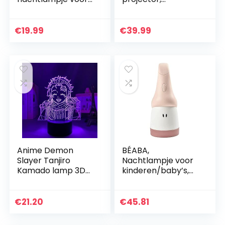
kinderen jongens
projectorlamp,
meisjes
nachtlampje,
geschenken, warm
maan, 4-in-1, 360
€
19.99
€
39.99
witte houten
graden draaibaar,
sokkellamp
met RF…
Anime Demon
BÉABA,
Slayer Tanjiro
Nachtlampje voor
Kamado lamp 3D
kinderen/baby’s,
Nachtlampje Decor
draagbaar,
Lampen voor Kid
draadloos,
Slaapkamer Decor
uitbreidbaar, zacht
€
21.20
€
45.81
Verlichting
licht, ergonomisch
Verjaardag…
design…