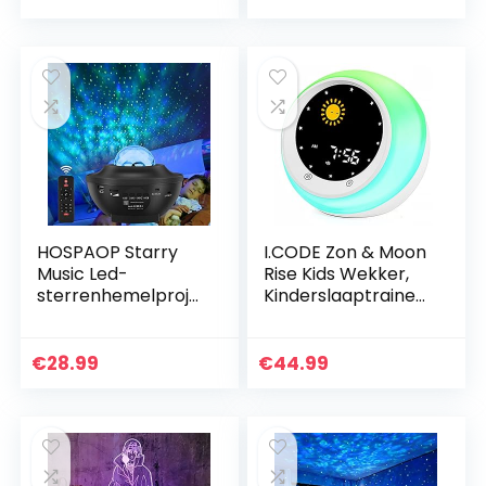
kleurrijk en
, automatisch
romantisch…
aan/uit…
HOSPAOP Starry
I.CODE Zon & Moon
Music Led-
Rise Kids Wekker,
sterrenhemelproje
Kinderslaaptrainer,
ctor, met
Slaapgeluidsmachi
afstandsbediening,
ne, Wakker Licht &
bluetooth-
Nachtlampje, Leer
€
28.99
€
44.99
luidspreker, 360
Kinderen…
graden draaien, 3…