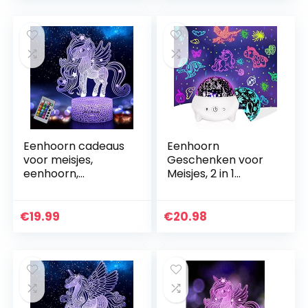
Schakelaar
7/16…
Decorlamp…
Eenhoorn cadeaus
Eenhoorn
voor meisjes,
Geschenken voor
eenhoorn,
Meisjes, 2 in 1
nachtlampje voor
Meisjes Speelgoed
kinderen, 16 kleuren
Oceaan Projector
veranderende
Eenhoorn
€
19.99
€
20.98
eenhoornlamp
Nachtlampje voor
met…
Kinderen,9…