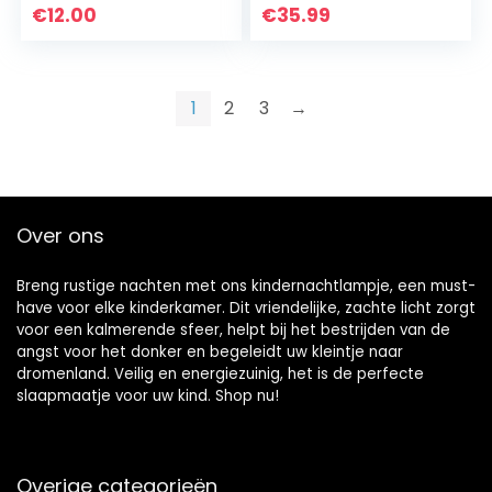
voetballogo PSG,
luidspreker Muziek
€
12.00
€
35.99
nachtlampje,
en timer voor
tafellamp.
afstandsbediening…
1
2
3
→
Over ons
Breng rustige nachten met ons kindernachtlampje, een must-
have voor elke kinderkamer. Dit vriendelijke, zachte licht zorgt
voor een kalmerende sfeer, helpt bij het bestrijden van de
angst voor het donker en begeleidt uw kleintje naar
dromenland. Veilig en energiezuinig, het is de perfecte
slaapmaatje voor uw kind. Shop nu!
Overige categorieën