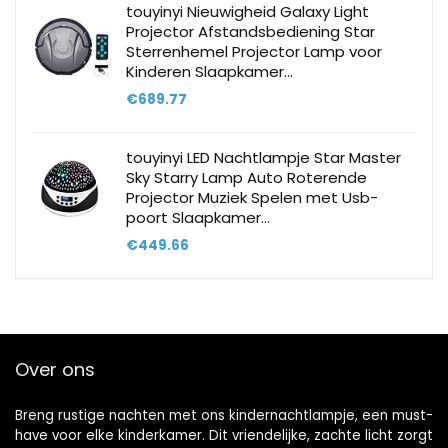
touyinyi Nieuwigheid Galaxy Light
Projector Afstandsbediening Star
Sterrenhemel Projector Lamp voor
Kinderen Slaapkamer…
€
689.77
touyinyi LED Nachtlampje Star Master
Sky Starry Lamp Auto Roterende
Projector Muziek Spelen met Usb-
poort Slaapkamer…
€
449.66
Over ons
Breng rustige nachten met ons kindernachtlampje, een must-
have voor elke kinderkamer. Dit vriendelijke, zachte licht zorgt