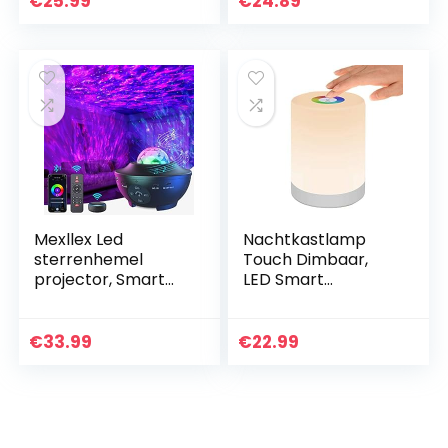
€
25.99
€
24.89
draagbaar
opladen mini…
nachtlampje voor
kinderen…
Mexllex Led
Nachtkastlamp
sterrenhemel
Touch Dimbaar,
projector, Smart
LED Smart
Wifi Galaxy Lamp,
Nachtlicht,
compatibel met
Sfeerlicht,
Alexa/Google
Bureaulamp, USB
€
33.99
€
22.99
Assistant,
oplaadbaar,
Nachtlampje Star…
draagbaar,
kleurverandering…