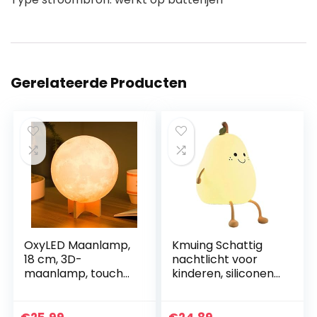
Gerelateerde Producten
OxyLED Maanlamp,
Kmuing Schattig
18 cm, 3D-
nachtlicht voor
maanlamp, touch-
kinderen, siliconen
maanlicht, lamp
nachtlicht smile
met
peer vorm warm
afstandsbediening,
licht 7 kleuren USB