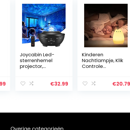
Joycabin Led-
Kinderen
sterrenhemel
Nachtlampje, Klik
projector,
Controle
roterende
Nachtlampje
watergolven,
Kindernachtlampj
t
projectielamp,
es voor
.99
€
32.99
€
20.7
,
Galaxy projector,
Slaapkamers
nachtlampje,
Kinderdagverblijv
bluetooth…
en
Overige categorieën