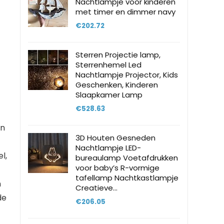
Nachtlampje voor kinderen
met timer en dimmer navy
€
202.72
Sterren Projectie lamp,
Sterrenhemel Led
Nachtlampje Projector, Kids
Geschenken, Kinderen
Slaapkamer Lamp
€
528.63
an
3D Houten Gesneden
Nachtlampje LED-
l,
bureaulamp Voetafdrukken
voor baby’s R-vormige
tafellamp Nachtkastlampje
n
Creatieve…
de
€
206.05