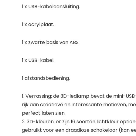
1 x USB-kabelaansluiting.
1 x acrylplaat.
1 x zwarte basis van ABS.
1 x USB-kabel.
1 afstandsbediening.
1. Verrassing: de 3D-ledlamp bevat de mini-US
rijk aan creatieve en interessante motieven, m
perfect laten zien.
2. 3D-kleuren: er zijn 16 soorten lichtkleur opti
gebruikt voor een draadloze schakelaar (kan ee