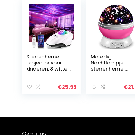
Sterrenhemel
Moredig
projector voor
Nachtlampje
kinderen, 8 witte
sterrenhemel
ruis- + Bluetooth
projector voor
Galaxy projector,
kinderen,
led-projector, 8
nachtlampje me
€
25.99
€
21
kleuren, 4…
8 gekleurde modi
360° rotatie,
sterrenlicht…
Over ons