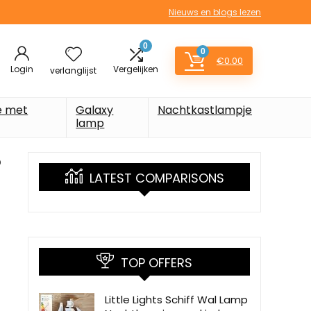
Nieuws en blogs lezen
0
0
€
0.00
Login
Vergelijken
verlanglijst
e met
Galaxy
Nachtkastlampje
lamp
D
LATEST COMPARISONS
TOP OFFERS
Little Lights Schiff Wal Lamp