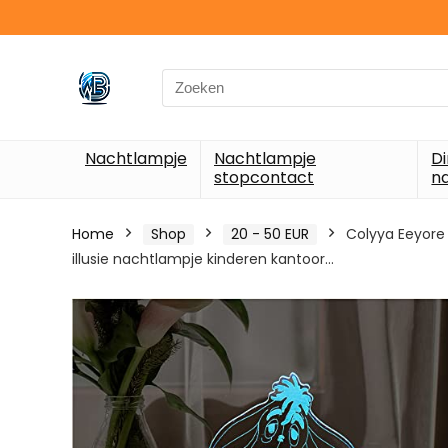
Search
for:
Nachtlampje
Nachtlampje
D
stopcontact
n
Home
Shop
20 - 50 EUR
Colyya Eeyore 
illusie nachtlampje kinderen kantoor…