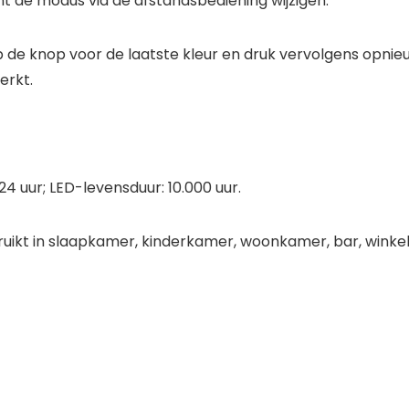
t de modus via de afstandsbediening wijzigen.
de knop voor de laatste kleur en druk vervolgens opnie
erkt.
4 uur; LED-levensduur: 10.000 uur.
ruikt in slaapkamer, kinderkamer, woonkamer, bar, winkel