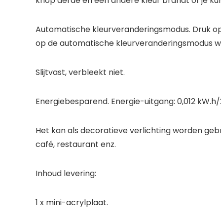
knop derde en een andere kleur brandt of je kun
Automatische kleurveranderingsmodus. Druk op 
op de automatische kleurveranderingsmodus w
Slijtvast, verbleekt niet.
Energiebesparend. Energie-uitgang: 0,012 kW.h/2
Het kan als decoratieve verlichting worden geb
café, restaurant enz.
Inhoud levering:
1 x mini-acrylplaat.