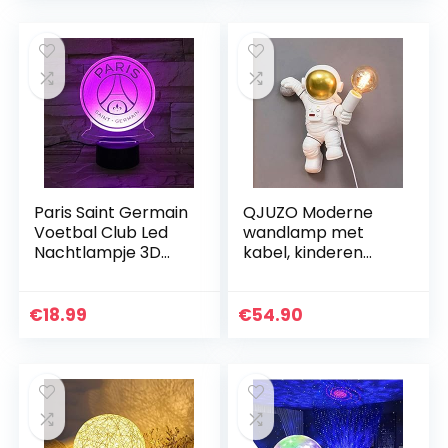
Nachtlampje Star…
Paris Saint Germain
QJUZO Moderne
Voetbal Club Led
wandlamp met
Nachtlampje 3D
kabel, kinderen
Illusie Kinderen Kids
wandlamp
Ligue 1 Voetbal
kinderkamer voor
Logo PSG
kinderen jongens
€
18.99
€
54.90
Nachtlampje Tafel…
meisjes, Astronaut
nachtlampje E27…