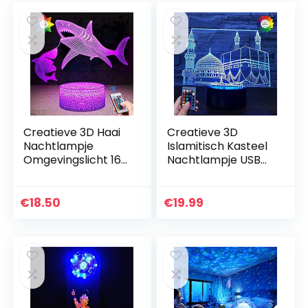
Creatieve 3D Haai
Creatieve 3D
Nachtlampje
Islamitisch Kasteel
Omgevingslicht 16
Nachtlampje USB
Kleuren
Aangedreven
Veranderende
Afstandsbediening
Afstandsbed USB-
Raak Schakelaar
€
18.50
€
19.99
voeding Touch
Decor Tafellamp
Schakelaar
7/16…
Decorlamp…