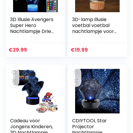
3D Illusie Avengers
3D-lamp illusie
Super Hero
voetbal voetbal
Nachtlampje Drie
nachtlampje voor
Patroon Iron
kinderen jongens
Man/Spiderman/D
meisjes
e Hulk 7
geschenken, warm
€
29.99
€
19.99
Kleurverandering
witte houten
Decor Lamp
sokkellamp
Bureau…
Cadeau voor
CDIYTOOL Star
Jongens Kinderen,
Projector
3D Nachtlampje
Nachtlampje,