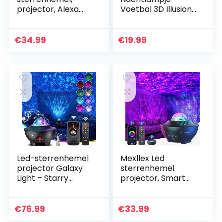
projector, Alexa
Voetbal 3D Illusion
nachtlampje,
Lamp met
projector,
Afstandsbediening
sterrenlicht,
16 Kleuren Bureau
€
34.99
€
19.99
projector,
Tafellamp Voetbal
muziekspeler voor
Verjaardag…
kinderen…
Led-sterrenhemel
Mexllex Led
projector Galaxy
sterrenhemel
Light – Starry
projector, Smart
Projector Light met
Wifi Galaxy Lamp,
watergolven,
compatibel met
bluetooth-
Alexa/Google
€
76.99
€
33.99
luidsprekerfunctie…
Assistant,