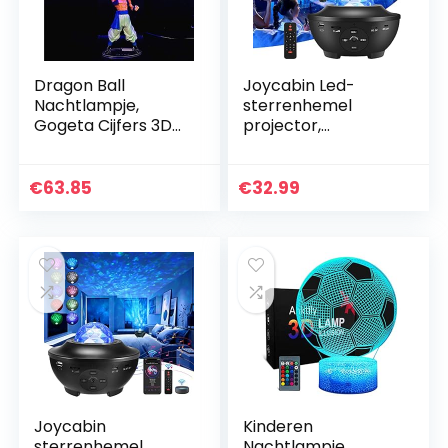
Dragon Ball
Joycabin Led-
Nachtlampje,
sterrenhemel
Gogeta Cijfers 3D
projector,
Illusion LED
roterende
Nachtlampje,
watergolven,
Anime Dragon Ball
projectielamp,
€
63.85
€
32.99
3D Cijfers
Galaxy projector,
Nachtlampje voor…
nachtlampje,
bluetooth…
Joycabin
Kinderen
sterrenhemel,
Nachtlampje