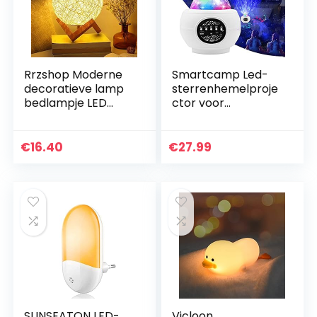
Rrzshop Moderne
Smartcamp Led-
decoratieve lamp
sterrenhemelproje
bedlampje LED
ctor voor
nachtlampje voor
volwassenen,
slaapkamer en
Galaxy Light
kinderkamer, USB
sterrenlicht,
€
16.40
€
27.99
tafellamp
projector, lamp,
nachtlamp…
nachtlampje…
SUNSEATON LED-
Vicloon