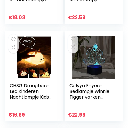
met 7 Kleur
Galaxy Star
Speelgoed voor 8-
Projectorlamp met
12 Jaar Oude Kids
3 kleuren
€
18.03
€
22.59
Jongens Meisjes 3D
veranderende
Lamp…
verstelbare, LED…
CHSG Draagbare
Colyya Eeyore
Led Kinderen
Bedlampje Winnie
Nachtlampje Kids
Tigger varken
Siliconen Lamp,
vriend ezel
Afstandsbediening
kinderen cartoon
Dimbaar Licht Voor
3D illusie
€
16.99
€
22.99
Baby
nachtlampje
Volwassenen…
kinderen kantoor…