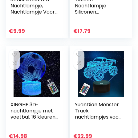
Nachtlampje,
Nachtlampje
Nachtlampje Voor
Siliconen
Kinderen,
babyvoedingslampj
Intelligent Plug-in
e voor kinderen
Nachtlampje, Met
Nachtlampje
€
9.99
€
17.79
Schemering
Dimbaar
Nachtverlichting…
Aanraakbediening
RGB-
kleurverandering…
XINGHE 3D-
YuanDian Monster
nachtlampje met
Truck
voetbal, 16 kleuren,
nachtlampjes voor
de nachtlampjes
kinderen, auto 3D-
voor kinderen met
lamp, 16 leds,
afstandsbediening,
kleurverandering,
€
14.98
€
22.99