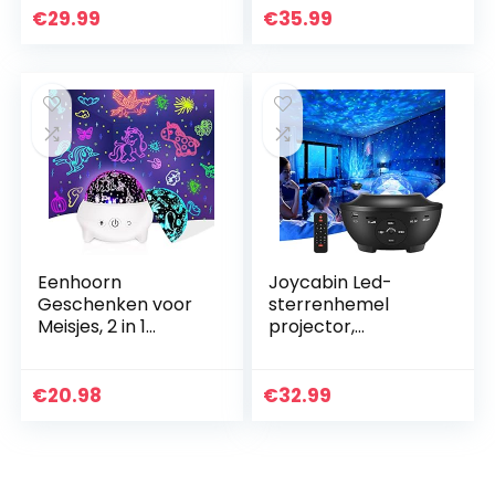
Oplaadbare
luidspreker Muziek
€
29.99
€
35.99
Nachtkastlamp, 7
en timer voor
kleuren RGB
afstandsbediening…
verloop…
Eenhoorn
Joycabin Led-
Geschenken voor
sterrenhemel
Meisjes, 2 in 1
projector,
Meisjes Speelgoed
roterende
Oceaan Projector
watergolven,
Eenhoorn
projectielamp,
€
20.98
€
32.99
Nachtlampje voor
Galaxy projector,
Kinderen,9…
nachtlampje,
bluetooth…