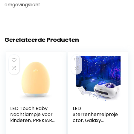
omgevingslicht
Gerelateerde Producten
LED Touch Baby
LED
Nachtlampje voor
Sterrenhemelproje
kinderen, PREKIAR
ctor, Galaxy
1800 mAh
Starlight Projector
Draagbare USB
met Bluetooth-