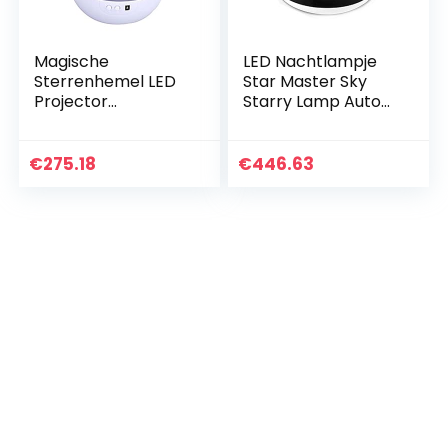
Magische
LED Nachtlampje
Sterrenhemel LED
Star Master Sky
Projector
Starry Lamp Auto
Nachtlampje
Roterende
Sterrenhemel
Projector Muziek
Projector
Spelen met USB
€
275.18
€
446.63
Nachtlamp
Port Slaapkamer
Kleurrijke
Licht voor…
Roterende Lamp
voor Baby…