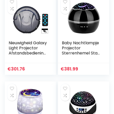
Nieuwigheid Galaxy
Baby Nachtlampje
Light Projector
Projector
Afstandsbediening
Sterrenhemel Star
Star Sterrenhemel
Master Roterende
Projector Lamp
Nachtlamp
voor Kinderen
Kerstlicht USB
€
301.76
€
381.99
Slaapkamer
Projectie Kinderen
Decor…
Slapen Led…