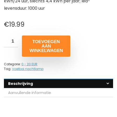
kWh/24 uur, slechts 4,4 kWh per jaar; led-
levensduur: 1000 uur
€
19.99
TOEVOEGEN
AAN
WINKELWAGEN
Categorie:
0 - 20 EUR
Tag:
Voetbal nachtlamp
Beschrijving
Aanvullende informatie