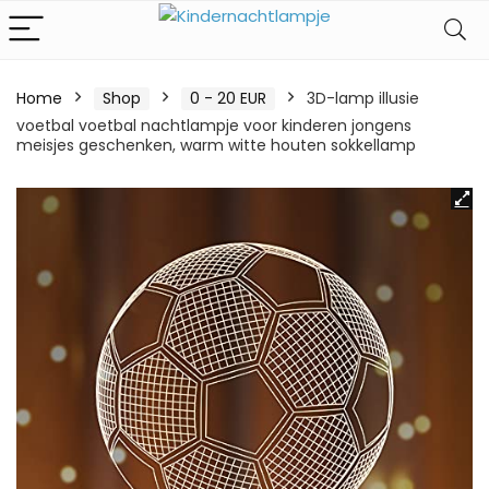
Home
Shop
0 - 20 EUR
3D-lamp illusie
voetbal voetbal nachtlampje voor kinderen jongens
meisjes geschenken, warm witte houten sokkellamp