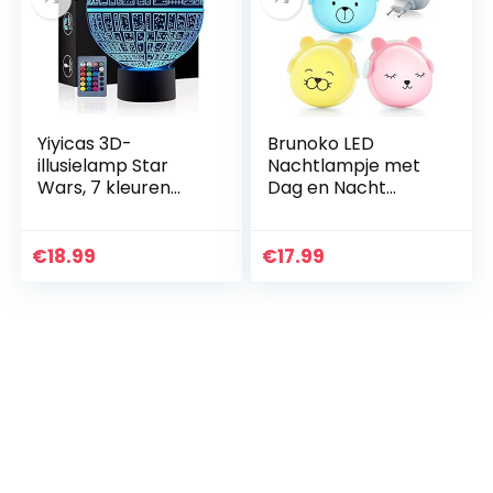
Yiyicas 3D-
Brunoko LED
illusielamp Star
Nachtlampje met
Wars, 7 kleuren
Dag en Nacht
veranderende
Sensor voor
verlichting en
Kinderen –
afstandsbediening,
Nachtlampje
€
18.99
€
17.99
aanraakbediening,
stopcontact
USB-opladen…
babykamer –
Kinderlamp in 3…