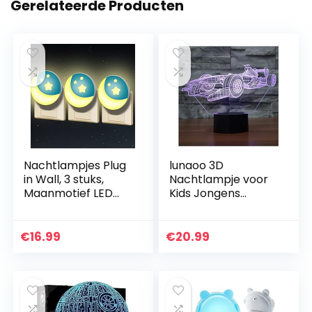
Gerelateerde Producten
Nachtlampjes Plug
lunaoo 3D
in Wall, 3 stuks,
Nachtlampje voor
Maanmotief LED
Kids Jongens
Bedsidelampe voor
Speelgoed, 3D
stopcontacten,
Illusie Lamp voor
Kinder Slaapkamer
Slaapkamer Naast
€
16.99
€
20.99
Decoratie…
Tafel Decoratie, 7
Kleur…