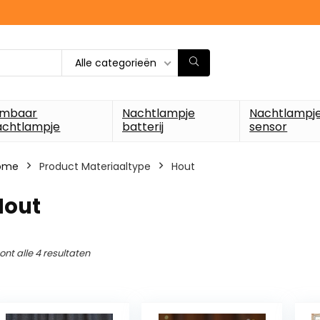
Alle categorieën
imbaar
Nachtlampje
Nachtlampj
achtlampje
batterij
sensor
ome
Product Materiaaltype
‎Hout
Hout
ont alle 4 resultaten