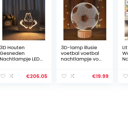
3D Houten
3D-lamp illusie
Li
Gesneden
voetbal voetbal
W
Nachtlampje LED-
nachtlampje voor
Na
bureaulamp
kinderen jongens
ki
Voetafdrukken
meisjes
ti
voor baby’s R-
geschenken,
na
€
206.05
€
19.99
vormige
warm witte
tafellamp
houten
Nachtkastlampje
sokkellamp
Creatieve…