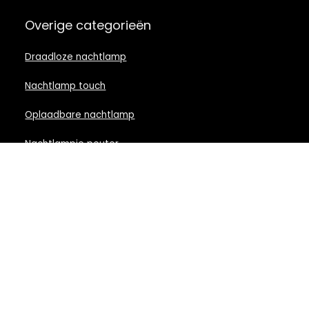
Overige categorieën
Draadloze nachtlamp
Nachtlamp touch
Oplaadbare nachtlamp
Nachtlampje peuter
Nachtlamp babykamer
Nachtlampje rood licht
Nachtlamp goud
Nachtlamp zwart
LED nachtlampje