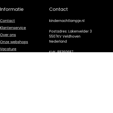
Informatie
Contact
Contact
kindernachtlampje.nl
Klantenservice
Postadres: Lakenvelder 3
Over ons
5507KV Veldhoven
Nederland
Onze webshops
Vacature
KVK: 88360687
Blogs
E-mail:
Privacybeleid
info@kindernachtlampje.nl
Adverteren