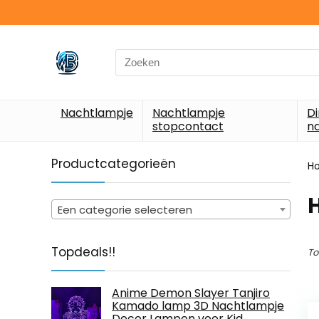
Search
for:
Nachtlampje
Nachtlampje
D
stopcontact
n
Productcategorieën
H
‎
Een categorie selecteren
Topdeals!!
To
Anime Demon Slayer Tanjiro
Kamado lamp 3D Nachtlampje
Decor Lampen voor Kid