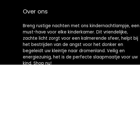
Over ons
Breng rustige nachten met ons kindernachtlampje, een
must-have voor elke kinderkamer. Dit vriendelijke,
zachte licht zorgt voor een kalmerende sfeer, helpt bij
het bestrijden van de angst voor het donker en
begeleidt uw kleintje naar dromenland. Veilig en
energiezuinig, het is de perfecte slaapmaatje voor uw
kind. Shop nu!