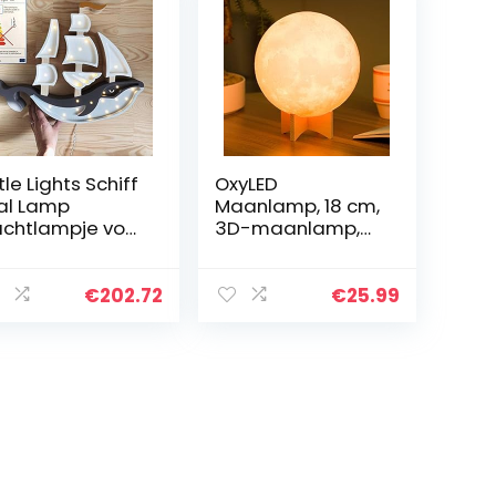
ttle Lights Schiff
OxyLED
al Lamp
Maanlamp, 18 cm,
chtlampje voor
3D-maanlamp,
nderen met
touch-maanlicht,
mer en dimmer
lamp met
vy
afstandsbedienin
€
202.72
€
25.99
g, draagbaar
nachtlampje voor
kinderen…