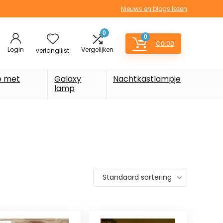
Nieuws en blogs lezen
0
0
€
0.00
Login
Vergelijken
verlanglijst
e met
Galaxy
Nachtkastlampje
lamp
Standaard sortering