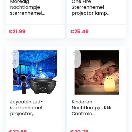
Moredig
One Fire
Nachtlampje
Sterrenhemel
sterrenhemel
projector lamp,
projector voor
White Noise
kinderen,
Machine
nachtlampje met 8
Nachtlampje
€
21.99
€
25.49
gekleurde modi,
Kinderen, 12 Color
360° rotatie,
Modes 6 Films
sterrenlicht…
Projector Light…
Joycabin Led-
Kinderen
sterrenhemel
Nachtlampje, Klik
projector,
Controle
roterende
Nachtlampje
watergolven,
Kindernachtlampje
projectielamp,
s voor
€
32.99
€
20.79