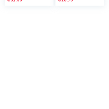
Galaxy projector,
Slaapkamers
nachtlampje,
Kinderdagverblijve
bluetooth…
n