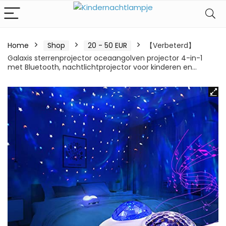
Home
Shop
20 - 50 EUR
【Verbeterd】
Galaxis sterrenprojector oceaangolven projector 4-in-1
met Bluetooth, nachtlichtprojector voor kinderen en…