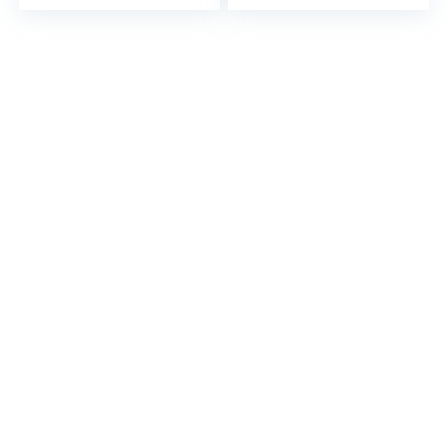
Galaxy projector,
nachtlampje
nachtlampje,
dimbare
bluetooth…
nachtlampje timer