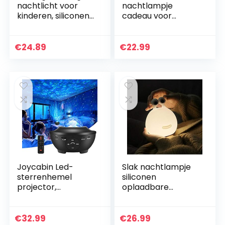
nachtlicht voor
nachtlampje
kinderen, siliconen
cadeau voor
nachtlicht smile
kinderen, 3D Illusie
peer vorm warm
met vier patroon
licht 7 kleuren USB
en 7
€
24.89
€
22.99
opladen mini…
kleurverandering
Decor Lamp –
perfecte…
Joycabin Led-
Slak nachtlampje
sterrenhemel
siliconen
projector,
oplaadbare
roterende
babyslaaplamp
watergolven,
Touch Switch
projectielamp,
kinderen
€
32.99
€
26.99