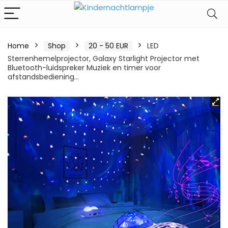
Home
Shop
20 - 50 EUR
LED
Sterrenhemelprojector, Galaxy Starlight Projector met
Bluetooth-luidspreker Muziek en timer voor
afstandsbediening…