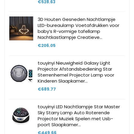
€
528.63
3D Houten Gesneden Nachtlampje
LED-bureaulamp Voetafdrukken voor
baby’s R-vormige tafellamp
Nachtkastlampje Creatieve…
€
206.05
touyinyi Nieuwigheid Galaxy Light
Projector Afstandsbediening Star
Sterrenhemel Projector Lamp voor
Kinderen Slaapkamer…
€
689.77
touyinyi LED Nachtlampje Star Master
Sky Starry Lamp Auto Roterende
Projector Muziek Spelen met Usb-
poort Slaapkamer…
€
449.66