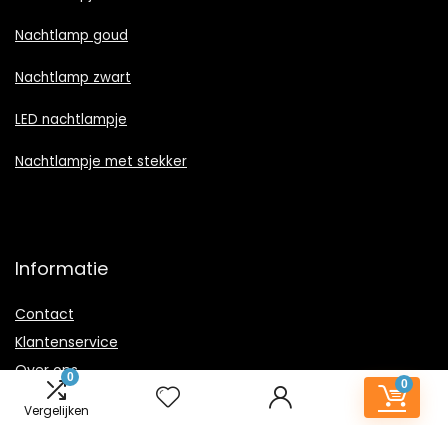
Nachtlamp goud
Nachtlamp zwart
LED nachtlampje
Nachtlampje met stekker
Informatie
Contact
Klantenservice
Over ons
0
0
Onze webshops
Vergelijken
Vacature