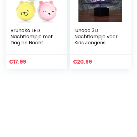
Brunoko LED
lunaoo 3D
Nachtlampje met
Nachtlampje voor
Dag en Nacht
Kids Jongens
Sensor voor
Speelgoed, 3D
Kinderen –
Illusie Lamp voor
Nachtlampje
Slaapkamer Naast
€
17.99
€
20.99
stopcontact
Tafel Decoratie, 7
babykamer –
Kleur…
Kinderlamp in 3…