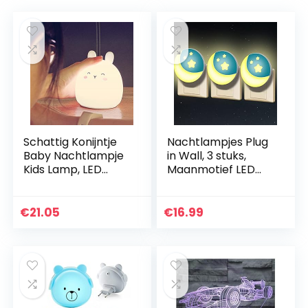
Schattig Konijntje
Nachtlampjes Plug
Baby Nachtlampje
in Wall, 3 stuks,
Kids Lamp, LED
Maanmotief LED
Draagbare Dieren
Bedsidelampe voor
Siliconen Lichten,
stopcontacten,
USB Oplaadbare
Kinder Slaapkamer
€
21.05
€
16.99
Nachtlampjes
Decoratie…
voor…