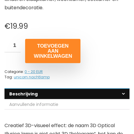
buitendecoratie.
€
19.99
TOEVOEGEN
AAN
WINKELWAGEN
Categorie:
0 - 20 EUR
Tag:
unicorn nachtlamp
Beschrijving
Aanvullende informatie
Creatief 3D-visueel effect: de naam 3D Optical
Illusion lamp is niet echt 3D “hologram”, het kan de