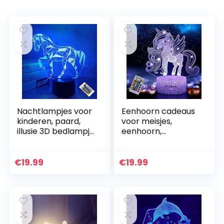
Nachtlampjes voor
Eenhoorn cadeaus
kinderen, paard,
voor meisjes,
illusie 3D bedlampje
eenhoorn,
met 16 kleuren
nachtlampje voor
veranderende
kinderen, 16 kleuren
afstandsbediening
veranderende
€
19.99
€
19.99
beste…
eenhoornlamp
met…