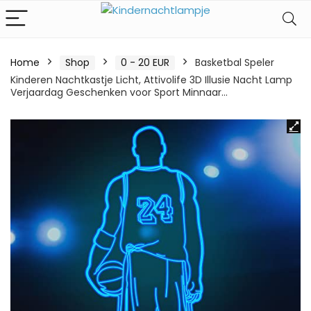
Home
Shop
0 - 20 EUR
Basketbal Speler
Kinderen Nachtkastje Licht, Attivolife 3D Illusie Nacht Lamp
Verjaardag Geschenken voor Sport Minnaar…