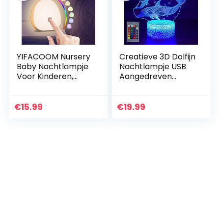
YIFACOOM Nursery
Creatieve 3D Dolfijn
Baby Nachtlampje
Nachtlampje USB
Voor Kinderen,
Aangedreven
USB-C Oplaadbare
Afstandsbediening
LED
Raak Schakelaar
Kindenachtlampje,
Decor Tafellamp
€
15.99
€
19.99
RGB Kleur
7/16 Kleur…
Veranderende
Touch…