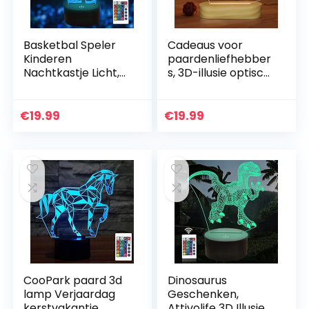
Basketbal Speler
Cadeaus voor
Kinderen
paardenliefhebber
Nachtkastje Licht,
s, 3D-illusie optisch
Attivolife 3D Illusie
paard
Nacht Lamp
nachtlampje, led
Verjaardag
warm wit
€
19.99
€
19.99
Geschenken voor
bureautafellamp
Sport Minnaar…
voor kinderen…
CooPark paard 3d
Dinosaurus
lamp Verjaardag
Geschenken,
kerstvakantie
Attivolife 3D Illusie