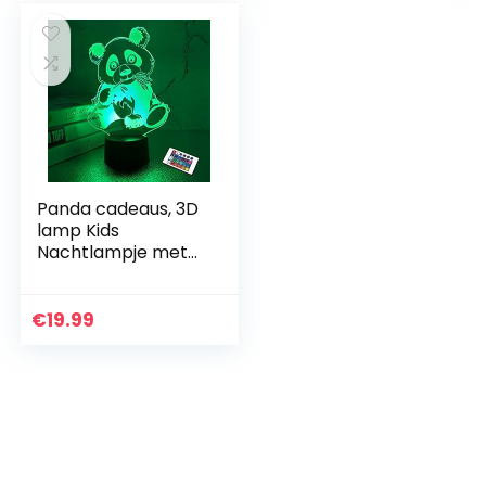
, voor…
Panda cadeaus, 3D
lamp Kids
Nachtlampje met
Afstandsbediening
16 Kleuren Leuke
Panda Dier
€
19.99
Patroon, Auto
Veranderen met…