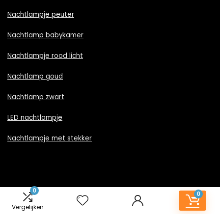
Nachtlampje peuter
Nachtlamp babykamer
Nachtlampje rood licht
Nachtlamp goud
Nachtlamp zwart
LED nachtlampje
Nachtlampje met stekker
Informatie
0
0
Vergelijken
Contact