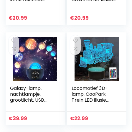
cadeaus
Licht Kinderen T-
nachtlampje 16
rex Speelgoed,16
kleuren met
Kleuren
€
20.99
€
20.99
afstandsbediening
Veranderen Op
voor kinderen…
afstand Controle…
Galaxy-lamp,
Locomotief 3D-
nachtlampje,
lamp, CooPark
grootlicht, USB,
Trein LED illusie
sterrenhemel,
nachtlampje 16
muziekspeler,
kleuren
bluetooth,
veranderen met
€
39.99
€
22.99
astronomie,
afstandsbediening
verjaardagscadeau
en dimmer…