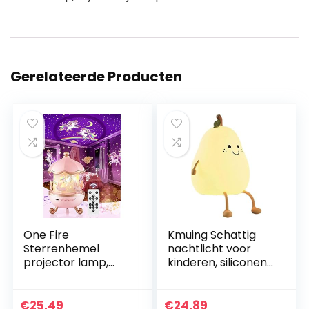
Gerelateerde Producten
One Fire
Kmuing Schattig
Sterrenhemel
nachtlicht voor
projector lamp,
kinderen, siliconen
White Noise
nachtlicht smile
Machine
peer vorm warm
Nachtlampje
licht 7 kleuren USB
€
25.49
€
24.89