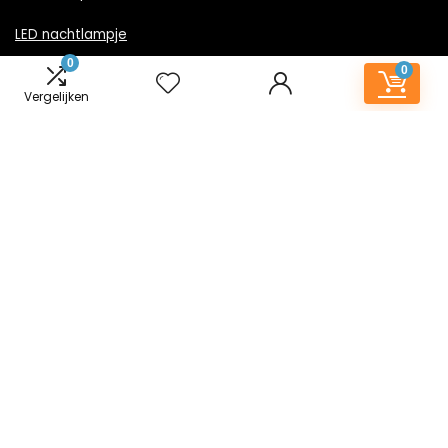
LED nachtlampje
0
0
Nachtlampje met stekker
Vergelijken
Informatie
Contact
Klantenservice
Over ons
Onze webshops
Vacature
Blogs
Privacybeleid
Adverteren