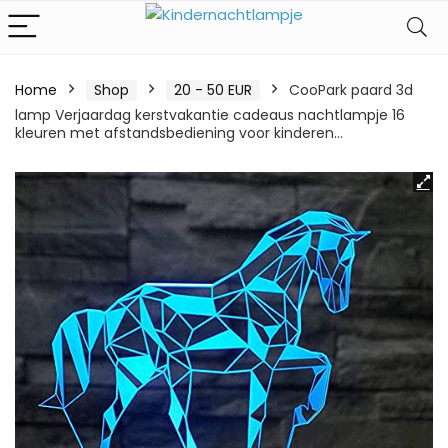
Home
Shop
20 - 50 EUR
CooPark paard 3d
lamp Verjaardag kerstvakantie cadeaus nachtlampje 16
kleuren met afstandsbediening voor kinderen…