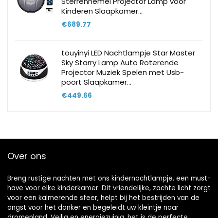
Sterrenhemel Projector Lamp voor
Kinderen Slaapkamer…
€
689.77
touyinyi LED Nachtlampje Star Master
Sky Starry Lamp Auto Roterende
Projector Muziek Spelen met Usb-
poort Slaapkamer…
€
449.66
Over ons
Breng rustige nachten met ons kindernachtlampje, een must-
have voor elke kinderkamer. Dit vriendelijke, zachte licht zorgt
voor een kalmerende sfeer, helpt bij het bestrijden van de
angst voor het donker en begeleidt uw kleintje naar
dromenland. Veilig en energiezuinig, het is de perfecte