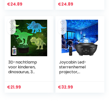
licht 7 kleuren USB
Wave Projector
€
24.89
€
24.89
opladen mini…
Nachtlampje,
Muziek
Nachtlampje
Lamp…
3D-nachtlamp
Joycabin Led-
voor kinderen,
sterrenhemel
dinosaurus, 3
projector,
verschillende, met
roterende
afstandsbediening
watergolven,
en 16 verschillende
projectielamp,
€
21.99
€
32.99
kleuren, dimbaar…
Galaxy projector,
nachtlampje,
bluetooth…