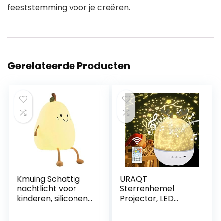
feeststemming voor je creëren.
Gerelateerde Producten
Kmuing Schattig
URAQT
nachtlicht voor
Sterrenhemel
kinderen, siliconen
Projector, LED
nachtlicht smile
Projector Lamp
peer vorm warm
Kinderen, Ocean