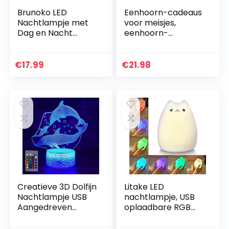
Brunoko LED
Eenhoorn-cadeaus
Nachtlampje met
voor meisjes,
Dag en Nacht
eenhoorn-
Sensor voor
speelgoed voor
Kinderen –
kinderen, 2-9,2-in-1
Nachtlampje
zeemeerminprojec
€
17.99
€
21.98
stopcontact
tor, eenhoorn,
babykamer –
nachtlampje…
Kinderlamp in 3…
Creatieve 3D Dolfijn
Litake LED
Nachtlampje USB
nachtlampje, USB
Aangedreven
oplaadbare RGB
Afstandsbediening
veelkleurige zachte
Raak Schakelaar
siliconen schattige