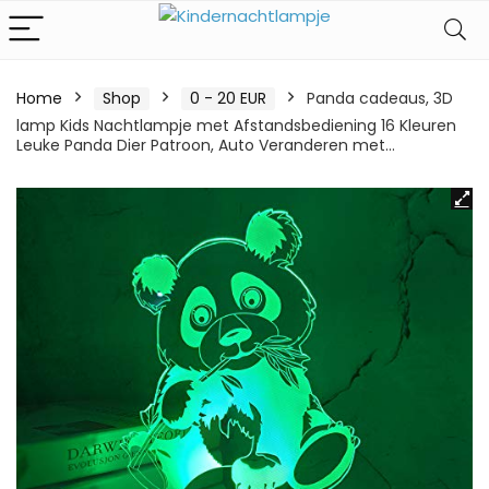
Home
Shop
0 - 20 EUR
Panda cadeaus, 3D
lamp Kids Nachtlampje met Afstandsbediening 16 Kleuren
Leuke Panda Dier Patroon, Auto Veranderen met…