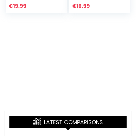
Decor Tafellamp
kitty kat kartonnen
€
19.99
€
16.99
7/16 Kleur…
kinderkamer lamp…
LATEST COMPARISONS