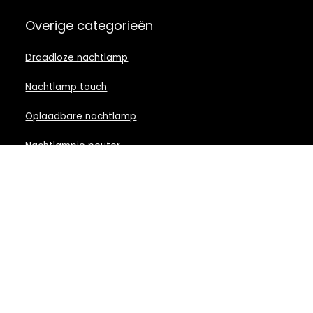
Overige categorieën
Draadloze nachtlamp
Nachtlamp touch
Oplaadbare nachtlamp
Nachtlampje peuter
Nachtlamp babykamer
Nachtlampje rood licht
Nachtlamp goud
Nachtlamp zwart
LED nachtlampje