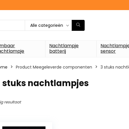
Alle categorieën
imbaar
Nachtlampje
Nachtlampj
achtlampje
batterij
sensor
ome
Product Meegeleverde componenten
‎3 stuks nach
3 stuks nachtlampjes
ig resultaat