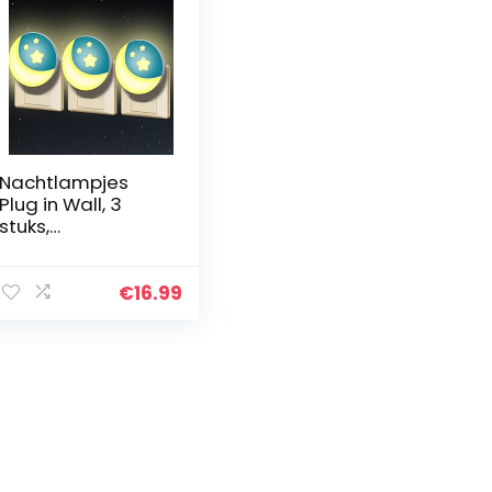
Nachtlampjes
Plug in Wall, 3
stuks,
Maanmotief LED
Bedsidelampe
voor
€
16.99
stopcontacten,
Kinder
Slaapkamer
Decoratie…