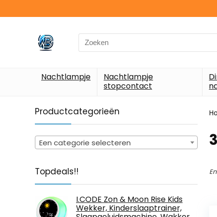
Search
for:
Nachtlampje
Nachtlampje
D
stopcontact
n
Productcategorieën
H
‎
Een categorie selecteren
Topdeals!!
En
I.CODE Zon & Moon Rise Kids
Wekker, Kinderslaaptrainer,
Slaapgeluidsmachine, Wakker