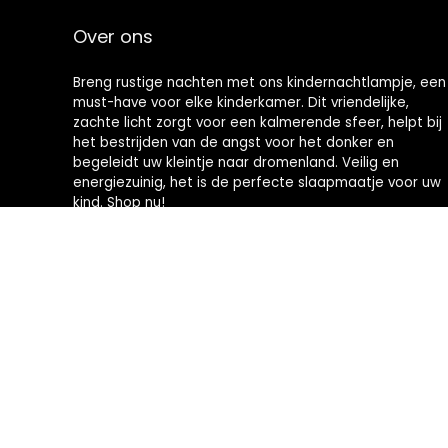
Over ons
Breng rustige nachten met ons kindernachtlampje, een
must-have voor elke kinderkamer. Dit vriendelijke,
zachte licht zorgt voor een kalmerende sfeer, helpt bij
het bestrijden van de angst voor het donker en
begeleidt uw kleintje naar dromenland. Veilig en
energiezuinig, het is de perfecte slaapmaatje voor uw
kind. Shop nu!