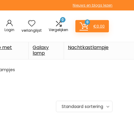
Nieuws en blogs lezen
0
0
€
0.00
Login
Vergelijken
verlanglijst
e met
Galaxy
Nachtkastlampje
lamp
tlampjes
Standaard sortering