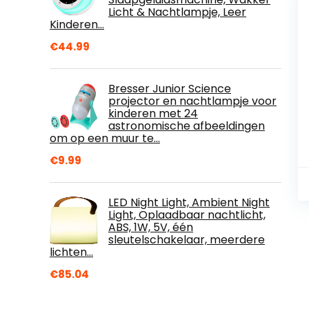
Licht & Nachtlampje, Leer
Kinderen…
€
44.99
Bresser Junior Science
projector en nachtlampje voor
kinderen met 24
astronomische afbeeldingen
om op een muur te…
€
9.99
LED Night Light, Ambient Night
Light, Oplaadbaar nachtlicht,
ABS, 1W, 5V, één
sleutelschakelaar, meerdere
lichten…
€
85.04