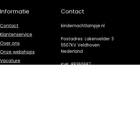
Informatie
Contact
Contact
kindernachtlampje.nl
Klantenservice
Postadres: Lakenvelder 3
Over ons
5507KV Veldhoven
Nederland
Onze webshops
Vacature
KVK: 88360687
Blogs
E-mail:
Privacybeleid
info@kindernachtlampje.nl
Adverteren