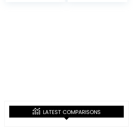
Cool Mist
mAh Kawaii
luchtbevochtiger
Nachtlampje met…
voor…
LATEST COMPARISONS