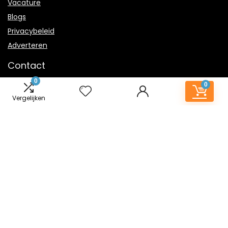
Vacature
Blogs
Privacybeleid
Adverteren
Contact
0
0
kindernachtlampje.nl
Vergelijken
Postadres: Lakenvelder 3 5507KV Veldhoven Nederland
KVK: 88360687
E-mail:
info@kindernachtlampje.nl
2022 © Kindernachtlampje.nl Alle rechten voorbehouden