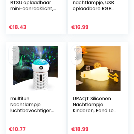
RTSU oplaadbaar
nachtlampje, USB
mini-aanraaklicht,
oplaadbare RGB
draadloze LED-
veelkleurige zachte
nachtverlichting
siliconen schattige
voor kinderen,
kitty kat kartonnen
€
18.43
€
16.99
draagbare
kinderkamer lamp…
bedlampje…
multifun
URAQT Siliconen
Nachtlampje
Nachtlampje
luchtbevochtiger
Kinderen, Eend Led
voor kinderen,
Bedlampje USB-
sterrenhemel
Oplaad en
projector, 630 ml,
Timingfunctie 1200
€
10.77
€
18.99