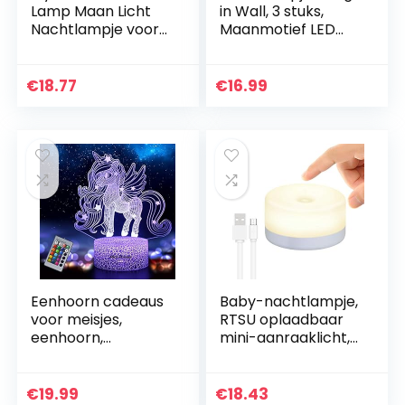
Lamp Maan Licht
in Wall, 3 stuks,
Nachtlampje voor
Maanmotief LED
Kinderen Geschenk
Bedsidelampe voor
voor Vrouwen USB
stopcontacten,
Opladen en Touch
Kinder Slaapkamer
€
18.77
€
16.99
Control
Decoratie…
Helderheid…
Eenhoorn cadeaus
Baby-nachtlampje,
voor meisjes,
RTSU oplaadbaar
eenhoorn,
mini-aanraaklicht,
nachtlampje voor
draadloze LED-
kinderen, 16 kleuren
nachtverlichting
veranderende
voor kinderen,
€
19.99
€
18.43