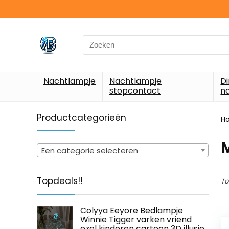
Search
for:
Nachtlampje
Nachtlampje
D
stopcontact
n
Productcategorieën
H
‎
Een categorie selecteren
Topdeals!!
To
Colyya Eeyore Bedlampje
Winnie Tigger varken vriend
ezel kinderen cartoon 3D illusie