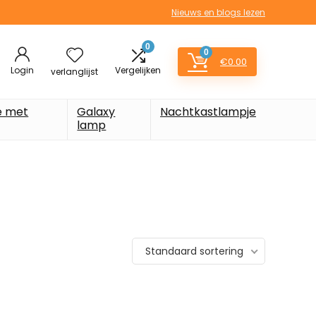
Nieuws en blogs lezen
0
0
€
0.00
Login
Vergelijken
verlanglijst
e met
Galaxy
Nachtkastlampje
lamp
Standaard sortering