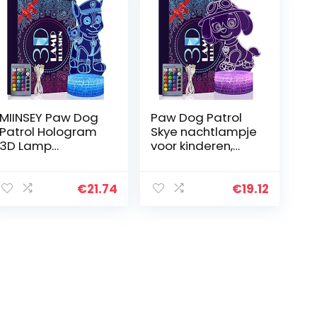
MIINSEY Paw Dog
Paw Dog Patrol
Patrol Hologram
Skye nachtlampje
3D Lamp
voor kinderen,
Nachtlampje voor
3D-led-
Kinderkamer, LED-
illusielamp, 16
lamp voor
kleurverandering,
€
21.74
€
19.12
woonkamer, 16
dimbare Paw Dog
kleuren
lamp voor…
veranderen met…