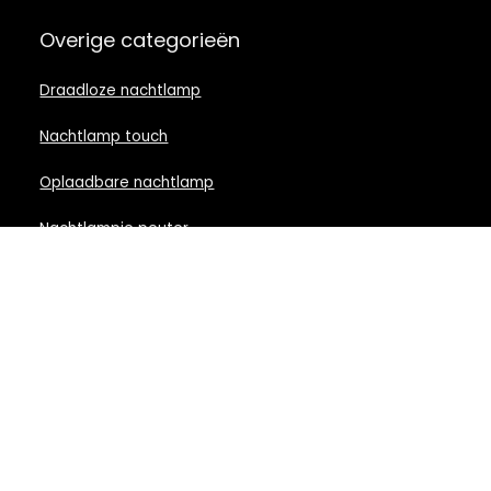
Overige categorieën
Draadloze nachtlamp
Nachtlamp touch
Oplaadbare nachtlamp
Nachtlampje peuter
Nachtlamp babykamer
Nachtlampje rood licht
Nachtlamp goud
Nachtlamp zwart
LED nachtlampje