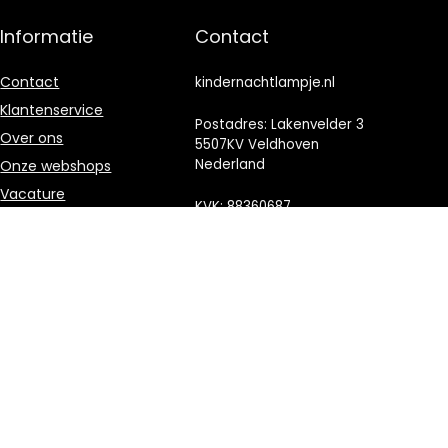
Informatie
Contact
Contact
kindernachtlampje.nl
Klantenservice
Postadres: Lakenvelder 3
Over ons
5507KV Veldhoven
Nederland
Onze webshops
Vacature
KVK: 88360687
Blogs
E-mail:
Privacybeleid
info@kindernachtlampje.nl
Adverteren