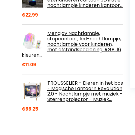
nachtlampje kinderen kantoor…
€
22.99
Mengjay Nachtlampje,
stopcontact, led-nachtlampje,
nachtlampje voor kinderen,
met afstandsbediening, RGB, 16
kleuren…
€
11.09
TROUSSELIER - Dieren in het bos
- Magische Lantaarn Revolution
2.0 - Nachtlampje met muziek -
Sterrenprojector - Muziek…
€
66.25