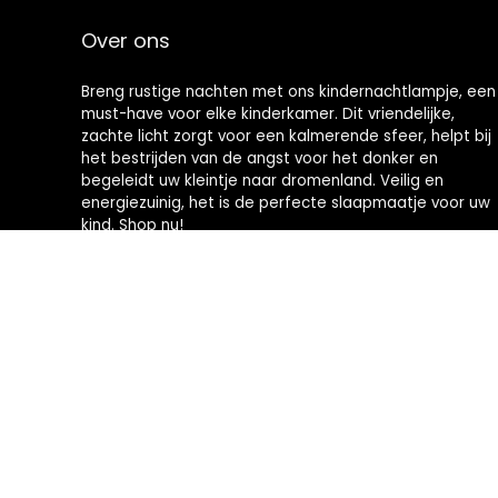
Over ons
Breng rustige nachten met ons kindernachtlampje, een
must-have voor elke kinderkamer. Dit vriendelijke,
zachte licht zorgt voor een kalmerende sfeer, helpt bij
het bestrijden van de angst voor het donker en
begeleidt uw kleintje naar dromenland. Veilig en
energiezuinig, het is de perfecte slaapmaatje voor uw
kind. Shop nu!