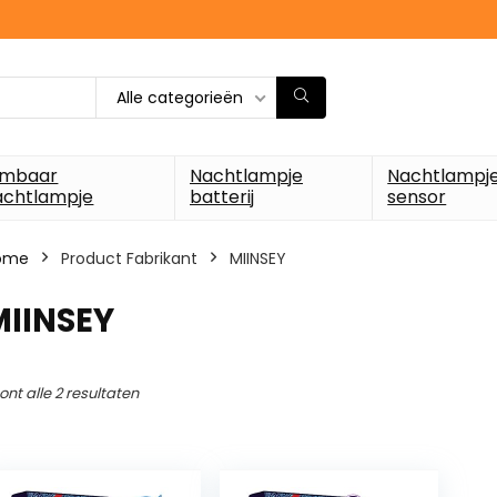
Alle categorieën
imbaar
Nachtlampje
Nachtlampj
achtlampje
batterij
sensor
ome
Product Fabrikant
‎MIINSEY
MIINSEY
ont alle 2 resultaten