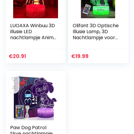
LUOAXA Winbuu 3D
Olifant 3D Optische
illusie LED
Illusie Lamp, 3D
nachtlampje Anime
Nachtlampje voor
One Piece 3D lamp
Kinderen, Olifant
Monkey D Luffy Led
geschenk
Night Light voor
Verjaardagscadeau
€
20.91
€
19.99
jongens kinderen…
, Olifant Speelgoed,
6…
Paw Dog Patrol
Skye nachtlampje