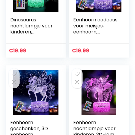
Dinosaurus
Eenhoorn cadeaus
nachtlampje voor
voor meisjes,
kinderen,
eenhoorn,
dinosaurus
nachtlampje voor
speelgoed voor
kinderen, 16 kleuren
jongens, 16 kleuren
veranderende
€
19.99
€
19.99
veranderende 3D
eenhoornlamp
optische illusie…
met…
Eenhoorn
Eenhoorn
geschenken, 3D
nachtlampje voor
Eenhoorn
kinderen, 3D-lamp,