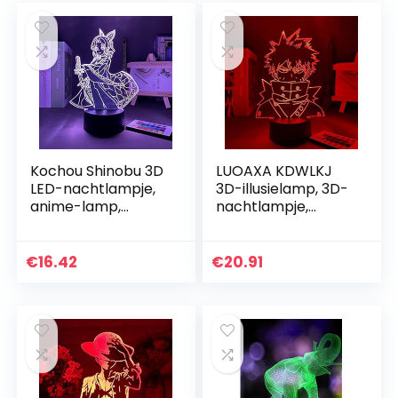
haaicadeau…
Kochou Shinobu 3D
LUOAXA KDWLKJ
LED-nachtlampje,
3D-illusielamp, 3D-
anime-lamp,
nachtlampje,
Demon Slayer,
anime, Bakugou,
Kochou Shinobu
Katsuki, 3D-lamp,
voor kinderen,
My Hero Academia,
€
16.42
€
20.91
slaapkamer,
nachtlampje voor…
decoratie, 3D LED…