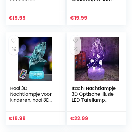
Nachtlampje voor
7 kleuren
Kinderen met
veranderen, met
Afstandsbediening,
afstandsbediening,
€
19.99
€
19.99
16 Kleuren
vakantie en
Veranderen 3D-
verjaardagscadeau
illusielamp…
…
Haai 3D
Itachi Nachtlampje
Nachtlampje voor
3D Optische Illusie
kinderen, haai 3D
LED Tafellamp
Illusie nachtlamp
Sasuke Bros
met 16
Kinderen Lamp
kleurschakeringen
voor Kinderen Baby
€
19.99
€
22.99
en
Jongen
afstandsbediening,
Slaapkamer…