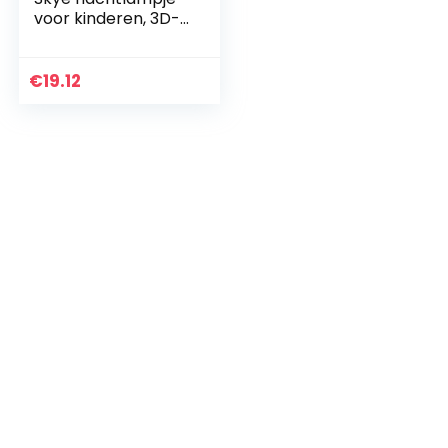
voor kinderen, 3D-
led-illusielamp, 16
kleurverandering,
dimbare Paw Dog
€
19.12
lamp voor…