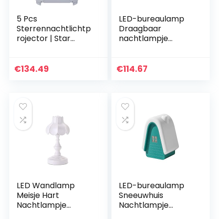
5 Pcs
LED-bureaulamp
Sterrennachtlichtp
Draagbaar
rojector | Star
nachtlampje
Projector
Oplaadbaar
Nachtverlichting
nachtlampje PE
Voor Kinderen –
3000K 3,5W 5V
€
134.49
€
114.67
Verjaardagscadeau
Sleutelschakelaar
s, Draadloze…
Drie snelheden…
LED Wandlamp
LED-bureaulamp
Meisje Hart
Sneeuwhuis
Nachtlampje
Nachtlampje
Oplaadbaar
Oplaadbaar