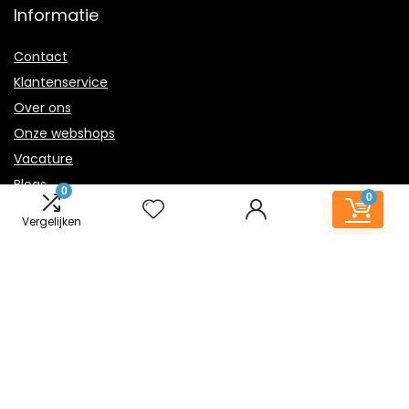
Informatie
Contact
Klantenservice
Over ons
Onze webshops
Vacature
Blogs
0
0
Privacybeleid
Vergelijken
Adverteren
Contact
kindernachtlampje.nl
Postadres: Lakenvelder 3 5507KV Veldhoven Nederland
KVK: 88360687