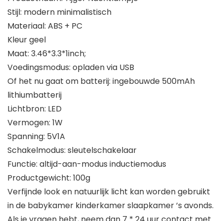
Stijl: modern minimalistisch
Materiaal: ABS + PC
Kleur geel
Maat: 3.46*3.3*1inch;
Voedingsmodus: opladen via USB
Of het nu gaat om batterij: ingebouwde 500mAh
lithiumbatterij
Lichtbron: LED
Vermogen: 1W
Spanning: 5V1A
Schakelmodus: sleutelschakelaar
Functie: altijd-aan-modus inductiemodus
Productgewicht: 100g
Verfijnde look en natuurlijk licht kan worden gebruikt
in de babykamer kinderkamer slaapkamer ’s avonds.
Als je vragen hebt, neem dan 7 * 24 uur contact met