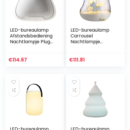
LED-bureaulamp
LED-bureaulamp
Afstandsbediening
Carrousel
Nachtlampje Plug-
Nachtlampje
in Nachtlampje ABS
Oplaadbaar
+ PC
nachtlampje ABS +
Afstandsbediening
PC + siliconen 0.2W
€
114.67
€
111.81
1W 220V
5V
Slaapkamer…
Aanraakschakelaar
Slaapkamer…
LED-bureaulamp
LED-bureaulamp