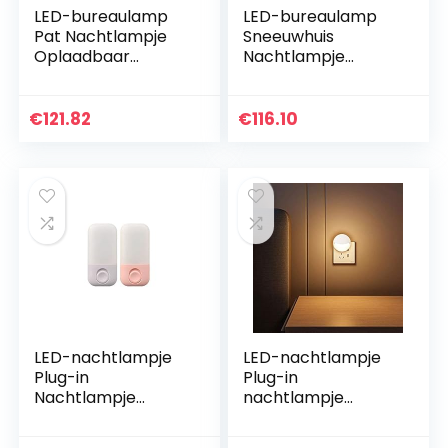
LED-bureaulamp
LED-bureaulamp
Pat Nachtlampje
Sneeuwhuis
Oplaadbaar
Nachtlampje
nachtlampje
Oplaadbaar
Silicone Materiaal
nachtlampje ABS +
Wit licht 1W 5V1A
siliconen Warm
€
121.82
€
116.10
Kraanlicht Drie
licht 5W 5V1A
snelheden…
Sleutelschakelaar…
LED-nachtlampje
LED-nachtlampje
Plug-in
Plug-in
Nachtlampje
nachtlampje
Handmatige
Lichtgevoelig
schakelaar
nachtlampje 3000K