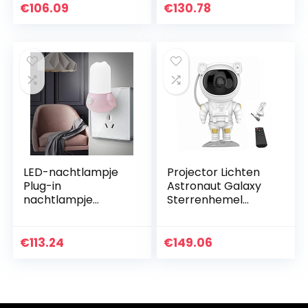
Nachtlampje
Warm licht 0.2W
€
106.09
€
130.78
Drukschakelaar
Geschikt for baby’s
0,78W 220V
Kinderen…
Geschikt for
baby’s…
LED-nachtlampje
Projector Lichten
Plug-in
Astronaut Galaxy
nachtlampje
Sterrenhemel
Sleutelschakelaar
Projectielamp
Nachtlampje
Verstelbare
Modern en schattig
Sterrenhemel
€
113.24
€
149.06
1.5W 220V Geschikt
Projector met
for baby’s…
Afstandsbediening
…