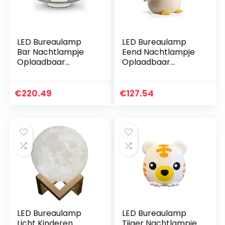
LED Bureaulamp
LED Bureaulamp
Bar Nachtlampje
Eend Nachtlampje
Oplaadbaar
Oplaadbaar
Nachtlampje
Nachtlampje
PMMA+ABS+SPCC
ABS+PC+ Kristal
2400K 1W 5V1A
Katoen Warm licht
€
220.49
€
127.54
Bodem Schakelaar
5W 5V1A Traploos
Touch/infrarood…
dimbaar…
LED Bureaulamp
LED Bureaulamp
Licht Kinderen
Tijger Nachtlampje