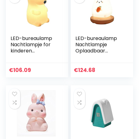
LED-bureaulamp
LED-bureaulamp
Nachtlampje for
Nachtlampje
kinderen
Oplaadbaar
Oplaadbaar
nachtlampje ABS +
nachtlampje
siliconen Materiaal
Silicone Materiaal
Warm licht 1.3W 5V
€
106.09
€
124.68
3000K Slaapkamer
Aanraakknop
Slaapdecoratie…
Slaapkamer…