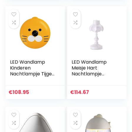
Warm…
Decoratie…
LED Wandlamp
LED Wandlamp
Kinderen
Meisje Hart
Nachtlampje Tijger
Nachtlampje
Nachtlampje
Oplaadbaar
Oplaadbare ABS +
Nachtlampje ABS
PC Warm Licht
Sleutelschakelaar
€
108.95
€
114.67
Slaapkamer Slaap
Slaapkamer Slaap
Decoratie…
Decoratie
Nachtlampje…