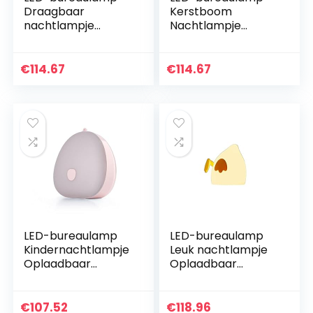
Draagbaar
Kerstboom
nachtlampje
Nachtlampje
Oplaadbaar
Kindernachtlampje
nachtlampje PE
Siliconen + ABS
3000K 3,5W 5V
Sleutelschakelaar
€
114.67
€
114.67
Sleutelschakelaar
Slaapkamer
Drie snelheden…
Slaapdecoratie…
LED-bureaulamp
LED-bureaulamp
Kindernachtlampje
Leuk nachtlampje
Oplaadbaar
Oplaadbaar
nachtlampje ABS
nachtlampje ABS +
Driekleurig
siliconen + pc
dimmende
Tweekleurig
€
107.52
€
118.96