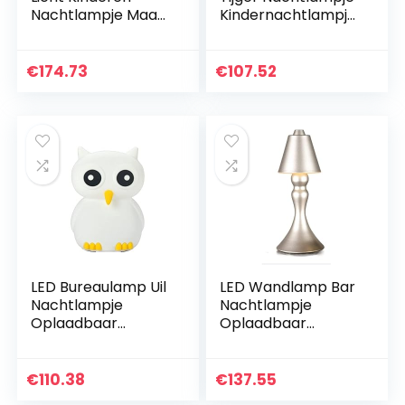
Nachtlampje Maan
Kindernachtlampje
Nachtlampje PLA
Siliconen + ABS
Tweekleurig
Sleutelschakelaar
Dimmen
Slaapkamer Slaap
€
174.73
€
107.52
Slaapkamer
Decoratie…
Slaapdecoratie
Nachtlampje…
LED Bureaulamp Uil
LED Wandlamp Bar
Nachtlampje
Nachtlampje
Oplaadbaar
Oplaadbaar
Nachtlampje ABS +
Nachtlampje
Siliconen 1W 5V1A
Smeedijzer + Acryl
Sleutelschakelaar
Touch Switch
€
110.38
€
137.55
Kleurrijk Gradiënt
Slaapkamer Slaap