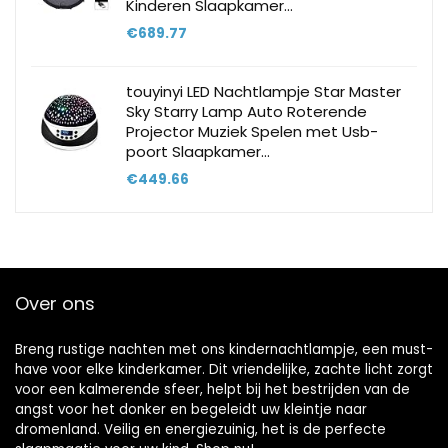
Kinderen Slaapkamer…
€
689.77
touyinyi LED Nachtlampje Star Master
Sky Starry Lamp Auto Roterende
Projector Muziek Spelen met Usb-
poort Slaapkamer…
€
449.66
Over ons
Breng rustige nachten met ons kindernachtlampje, een must-
have voor elke kinderkamer. Dit vriendelijke, zachte licht zorgt
voor een kalmerende sfeer, helpt bij het bestrijden van de
angst voor het donker en begeleidt uw kleintje naar
dromenland. Veilig en energiezuinig, het is de perfecte