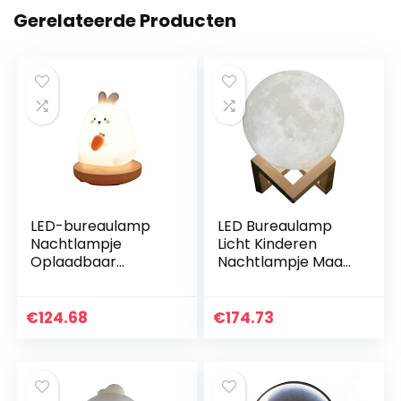
Gerelateerde Producten
LED-bureaulamp
LED Bureaulamp
Nachtlampje
Licht Kinderen
Oplaadbaar
Nachtlampje Maan
nachtlampje ABS +
Nachtlampje PLA
siliconen Materiaal
Tweekleurig
Warm licht 1.3W 5V
Dimmen
€
124.68
€
174.73
Aanraakknop
Slaapkamer
Slaapkamer…
Slaapdecoratie
Nachtlampje…