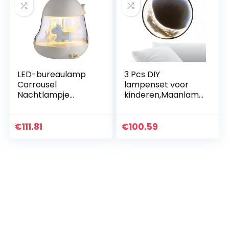
LED-bureaulamp
3 Pcs DIY
Carrousel
lampenset voor
Nachtlampje
kinderen,Maanlam
Oplaadbaar
p voor slaapkamer
nachtlampje ABS +
| Handgemaakte
PC + siliconen 0.2W
doe-het-
€
111.81
€
100.59
5V
maanlamp, maak
Aanraakschakelaar
je eigen…
Slaapkamer…