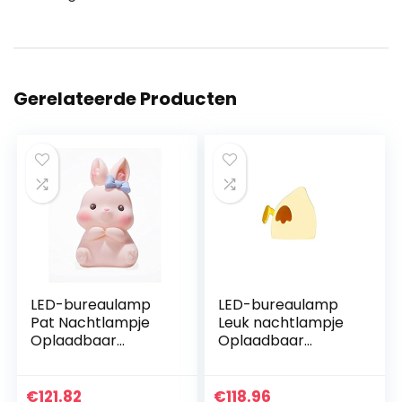
Gerelateerde Producten
LED-bureaulamp
LED-bureaulamp
Pat Nachtlampje
Leuk nachtlampje
Oplaadbaar
Oplaadbaar
nachtlampje
nachtlampje ABS +
Silicone Materiaal
siliconen + pc
Wit licht 1W 5V1A
Tweekleurig
€
121.82
€
118.96