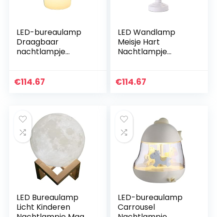
LED-bureaulamp
LED Wandlamp
Draagbaar
Meisje Hart
nachtlampje
Nachtlampje
Oplaadbaar
Oplaadbaar
nachtlampje PE
Nachtlampje ABS
3000K 3,5W 5V
Sleutelschakelaar
€
114.67
€
114.67
Sleutelschakelaar
Slaapkamer Slaap
Drie snelheden…
Decoratie
Nachtlampje…
LED Bureaulamp
LED-bureaulamp
Licht Kinderen
Carrousel
Nachtlampje Maan
Nachtlampje