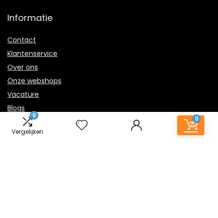
Informatie
Contact
Klantenservice
Over ons
Onze webshops
Vacature
Blogs
0
0
Privacybeleid
Vergelijken
Adverteren
Contact
kindernachtlampje.nl
Postadres: Lakenvelder 3 5507KV Veldhoven Nederland
KVK: 88360687