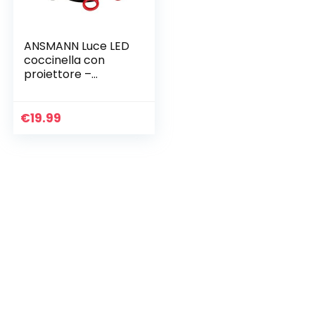
ANSMANN Luce LED
coccinella con
proiettore –
Lampada notturna
per bambini con
cambio colori
€
19.99
proiezione cielo
stellato…