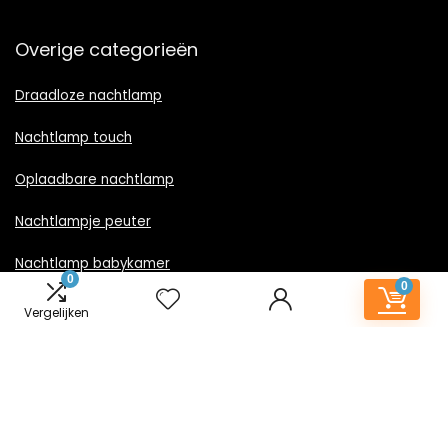
Overige categorieën
Draadloze nachtlamp
Nachtlamp touch
Oplaadbare nachtlamp
Nachtlampje peuter
Nachtlamp babykamer
0
0
Nachtlampje rood licht
Vergelijken
Nachtlamp goud
Nachtlamp zwart
LED nachtlampje