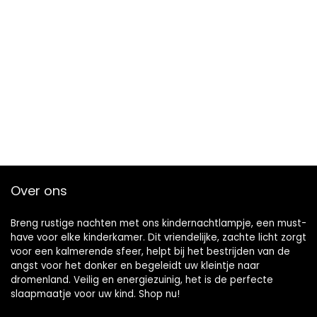
Over ons
Breng rustige nachten met ons kindernachtlampje, een must-
have voor elke kinderkamer. Dit vriendelijke, zachte licht zorgt
voor een kalmerende sfeer, helpt bij het bestrijden van de
angst voor het donker en begeleidt uw kleintje naar
dromenland. Veilig en energiezuinig, het is de perfecte
slaapmaatje voor uw kind. Shop nu!