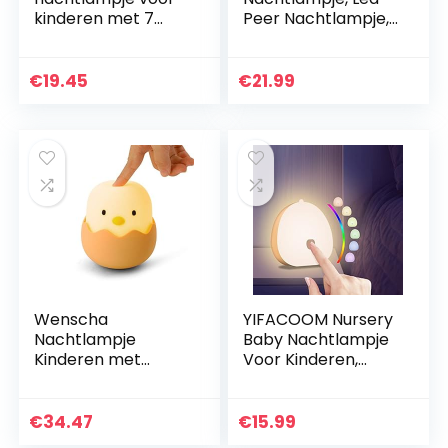
kinderen met 7
Peer Nachtlampje,
kleurwisselende
USB Opladen
leds en met touch-
Dimmen Touch
schakelaar,
Siliconen
€
19.45
€
21.99
bedlampje voor
Bureaulamp,
baby’s en…
Kinderen Cartoon…
Wenscha
YIFACOOM Nursery
Nachtlampje
Baby Nachtlampje
Kinderen met
Voor Kinderen,
Touch Sensor Baby
USB-C Oplaadbare
Nachtlampje
LED
Oplaadbare
Kindenachtlampje,
€
34.47
€
15.99
Batterij Dimbare
RGB Kleur