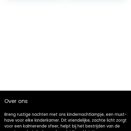
Leuke Chick
Veranderende
Nachtverlichting…
Touch…
Over ons
Breng rustige nachten met ons kindernachtlampje, een must-
have voor elke kinderkamer. Dit vriendelijke, zachte licht zorgt
voor een kalmerende sfeer, helpt bij het bestrijden van de