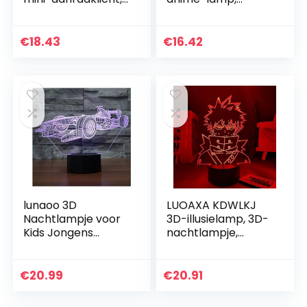
draadloze LED-
Demon Slayer,
nachtverlichting
Kochou Shinobu
voor kinderen,
voor kinderen,
€
18.43
€
16.42
draagbare
slaapkamer,
bedlampje…
decoratie, 3D LED…
lunaoo 3D
LUOAXA KDWLKJ
Nachtlampje voor
3D-illusielamp, 3D-
Kids Jongens
nachtlampje,
Speelgoed, 3D
anime, Bakugou,
Illusie Lamp voor
Katsuki, 3D-lamp,
Slaapkamer Naast
My Hero Academia,
€
20.99
€
20.91
Tafel Decoratie, 7
nachtlampje voor…
Kleur…