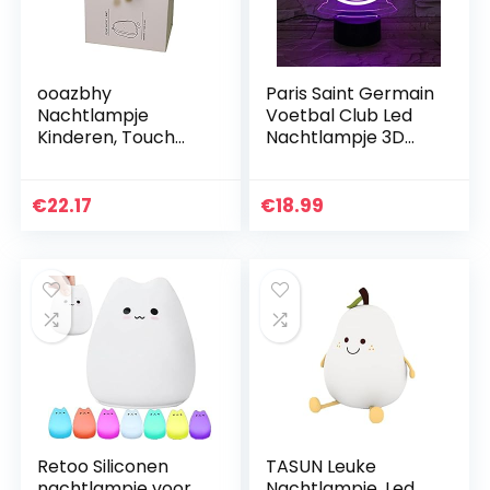
ooazbhy
Paris Saint Germain
Nachtlampje
Voetbal Club Led
Kinderen, Touch
Nachtlampje 3D
Light Nachtkastje
Illusie Kinderen Kids
Lamp, Oplaadbare
Ligue 1 Voetbal
Draagbare LED
Logo PSG
€
22.17
€
18.99
Nachtlamp voor
Nachtlampje Tafel…
Kinderen en
Vrouwen…
Retoo Siliconen
TASUN Leuke
nachtlampje voor
Nachtlampje, Led