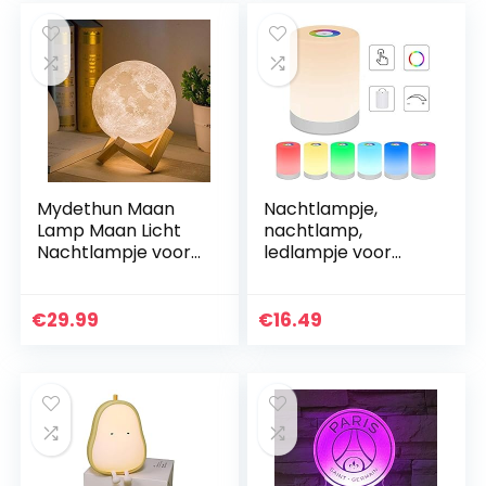
Mydethun Maan
Nachtlampje,
Lamp Maan Licht
nachtlamp,
Nachtlampje voor
ledlampje voor
Kinderen Geschenk
kinderen, RGB
voor Vrouwen USB
verandering van
Opladen en Touch
kleur en helderheid,
€
29.99
€
16.49
Control
instelbaar, touch-
Helderheid…
bediening…