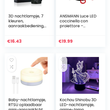
3D nachtlampje, 7
ANSMANN Luce LED
kleuren,
coccinella con
aanraakbediening,
proiettore –
thuis, decoratie,
Lampada notturna
tafellamp, optische
per bambini con
illusie, LED-
cambio colori
€
16.43
€
19.99
nachtlampje, USB…
proiezione cielo
stellato…
Baby-nachtlampje,
Kochou Shinobu 3D
RTSU oplaadbaar
LED-nachtlampje,
mini-aanraaklicht,
anime-lamp,