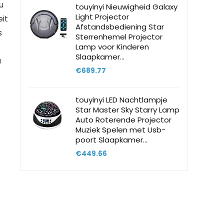
u
touyinyi Nieuwigheid Galaxy
Light Projector
eit
Afstandsbediening Star
s
Sterrenhemel Projector
Lamp voor Kinderen
Slaapkamer…
u
€
689.77
t
touyinyi LED Nachtlampje
Star Master Sky Starry Lamp
Auto Roterende Projector
Muziek Spelen met Usb-
poort Slaapkamer…
€
449.66