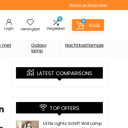
Nieuws en blogs lezen
0
0
€
0.00
Login
Vergelijken
verlanglijst
e met
Galaxy
Nachtkastlampje
lamp
LATEST COMPARISONS
n
TOP OFFERS
Little Lights Schiff Wal Lamp