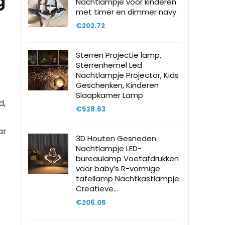
g
Nachtlampje voor kinderen
met timer en dimmer navy
€
202.72
Sterren Projectie lamp,
Sterrenhemel Led
Nachtlampje Projector, Kids
Geschenken, Kinderen
Slaapkamer Lamp
d,
€
528.63
ar
3D Houten Gesneden
Nachtlampje LED-
bureaulamp Voetafdrukken
voor baby’s R-vormige
tafellamp Nachtkastlampje
Creatieve…
€
206.05