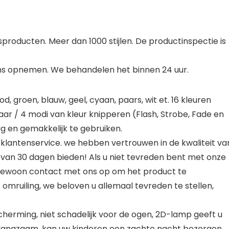
sproducten. Meer dan 1000 stijlen. De productinspectie is
 ons opnemen. We behandelen het binnen 24 uur.
 groen, blauw, geel, cyaan, paars, wit et. 16 kleuren
ar / 4 modi van kleur knipperen (Flash, Strobe, Fade en
g en gemakkelijk te gebruiken.
klantenservice. we hebben vertrouwen in de kwaliteit va
van 30 dagen bieden! Als u niet tevreden bent met onze
 u gewoon contact met ons op om het product te
 omruiling, we beloven u allemaal tevreden te stellen,
herming, niet schadelijk voor de ogen, 2D-lamp geeft u
 langzaam, kan uw kinderen een zachte nacht bezorgen