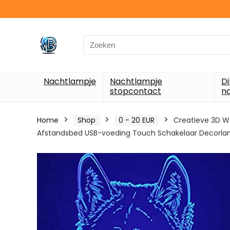
Search
for:
Nachtlampje
Nachtlampje
D
stopcontact
n
Home
Shop
0 - 20 EUR
Creatieve 3D W
Afstandsbed USB-voeding Touch Schakelaar Decorl