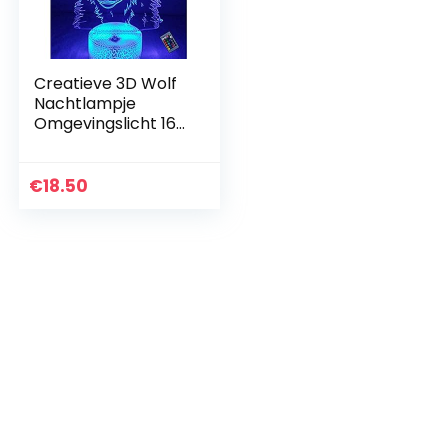
Creatieve 3D Wolf
Nachtlampje
Omgevingslicht 16
Kleuren
Veranderende
Afstandsbed USB-
€
18.50
voeding Touch
Schakelaar
Decorlamp…