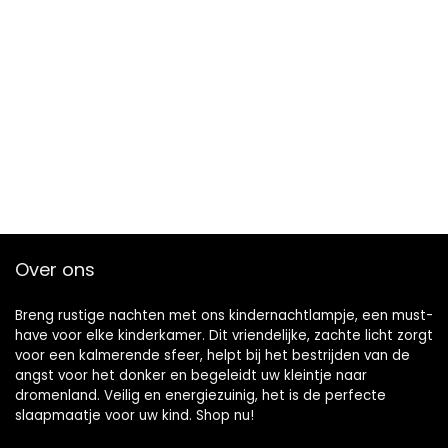
Over ons
Breng rustige nachten met ons kindernachtlampje, een must-
have voor elke kinderkamer. Dit vriendelijke, zachte licht zorgt
voor een kalmerende sfeer, helpt bij het bestrijden van de
angst voor het donker en begeleidt uw kleintje naar
dromenland. Veilig en energiezuinig, het is de perfecte
slaapmaatje voor uw kind. Shop nu!