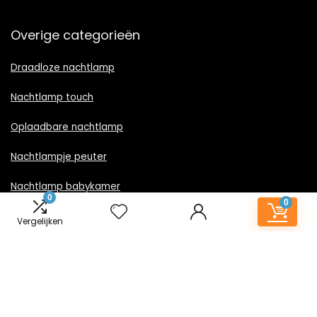
Overige categorieën
Draadloze nachtlamp
Nachtlamp touch
Oplaadbare nachtlamp
Nachtlampje peuter
Nachtlamp babykamer
0
0
Nachtlampje rood licht
Vergelijken
Nachtlamp goud
Nachtlamp zwart
LED nachtlampje