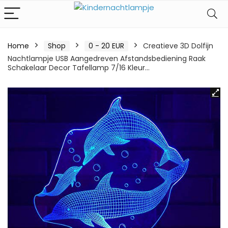
Home
Shop
0 - 20 EUR
Creatieve 3D Dolfijn
Nachtlampje USB Aangedreven Afstandsbediening Raak
Schakelaar Decor Tafellamp 7/16 Kleur…