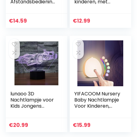
Afstandsbediening
kinderen, met
Micro USB-kabel –
schakelaar, 2 stuks,
Leuke RGB-kleur
roze katten-
veranderende
nachtlamp voor
€
14.59
€
12.99
kinderen
stekker, warm of
bedlampje…
wit licht…
lunaoo 3D
YIFACOOM Nursery
Nachtlampje voor
Baby Nachtlampje
Kids Jongens
Voor Kinderen,
Speelgoed, 3D
USB-C Oplaadbare
Illusie Lamp voor
LED
Slaapkamer Naast
Kindenachtlampje,
€
20.99
€
15.99
Tafel Decoratie, 7
RGB Kleur
Kleur…
Veranderende