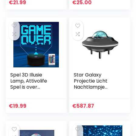
en Smart Touch, 16
Nachtkastje
€
21.99
€
25.00
kleurveranderingen
Kinderen Decoratie
…
Nacht Lezen
Kantoor…
Spel 3D Illusie
Star Galaxy
Lamp, Attivolife
Projectie Licht
Spel is over
Nachtlampje
Nachtlichtje met
Kleurrijke LED USB
Afstandsbediening
Projectie Licht
+ Timer 16 kleur
Kerst Tafellamp
€
19.99
€
587.87
veranderende
Slaapkamer
Kinderen…
Decoratie
Kinderen…