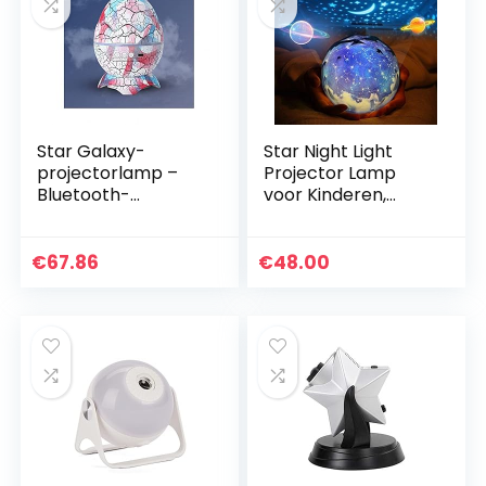
Star Galaxy-
Star Night Light
projectorlamp –
Projector Lamp
Bluetooth-
voor Kinderen,
luidspreker met
DOBON
witte ruis, LED-
Romantische
nachtverlichting
Sterrennacht
€
67.86
€
48.00
voor Kinderkamer,
Universum Licht
Volwassenen…
Projector Lamp
voor Home…