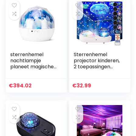
sterrenhemel
Sterrenhemel
nachtlampje
projector kinderen,
planeet magische
2 toepassingen
projector aarde
roterende led-
universum LED-
sterrenlicht lamp
lamp kleurrijke
nachtlampje baby
€
394.02
€
32.99
draaien
met
knipperende ster…
afstandsbediening…