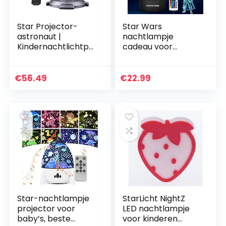
Star Projector-
Star Wars
astronaut |
nachtlampje
Kindernachtlichtpr
cadeau voor
ojector met
kinderen, 3D Illusie
timer,Home
met vier patroon
Decoration
en 7
€
56.49
€
22.99
Projector Lights
kleurverandering
voor kinderen,
Decor Lamp –
kinderen…
perfecte…
Star-nachtlampje
StarLicht NightZ
projector voor
LED nachtlampje
baby’s, beste
voor kinderen