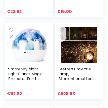
speelgoed
KASSANDRA
geschenken voor
aardbei met
kinderen,
schemeringssensor
€
23.82
€
15.00
oplaadbare
88x103mm
roterende led-
sterrenhemel…
Starry Sky Night
Sterren Projectie
Light Planet Magic
lamp,
Projector Earth
Sterrenhemel Led
Universe LED Lamp
Nachtlampje
kleurrijk roteren
Projector, Kids
flitsende ster
Geschenken,
€
112.82
€
528.63
kinderen baby…
Kinderen
Slaapkamer Lamp