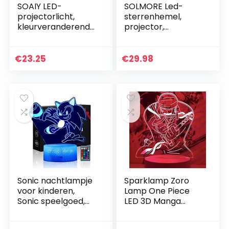
SOAIY LED-
SOLMORE Led-
projectorlicht,
sterrenhemel,
kleurveranderende
projector,
nachtlampje
sterrenlichtproject
projector met
or, 10
afstandsbediening
planeetprojecties,
€
23.25
€
29.98
timer, Aurora
led-slaaphulp,
nachtlampje…
lamp met…
Sonic nachtlampje
Sparklamp Zoro
voor kinderen,
Lamp One Piece
Sonic speelgoed,
LED 3D Manga
3D-lamp met
Anime
afstandsbediening
Nachtlampje Baby