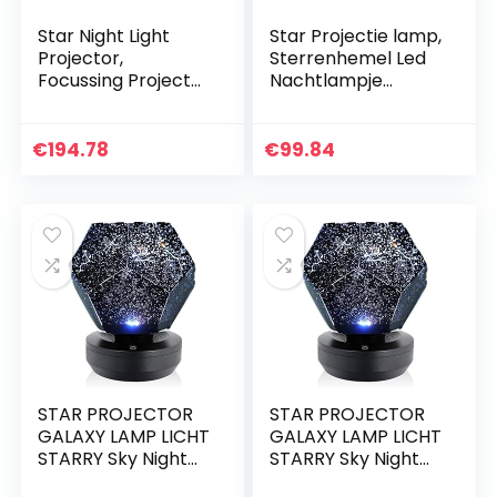
Star Night Light
Star Projectie lamp,
Projector,
Sterrenhemel Led
Focussing Projector
Nachtlampje
LED Night Light Met
Projector, Kids
Bluetooth -
Geschenken,
Luidspreker Starry
Kinderen
€
194.78
€
99.84
Sky Rotate…
Slaapkamer Lamp
STAR PROJECTOR
STAR PROJECTOR
GALAXY LAMP LICHT
GALAXY LAMP LICHT
STARRY Sky Night
STARRY Sky Night
Led Table Lamp Lite
Led Table Lamp Lite