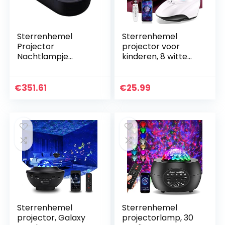
Sterrenhemel
Sterrenhemel
Projector
projector voor
Nachtlampje
kinderen, 8 witte
Ruimteschip Lamp
ruis- + Bluetooth
Galaxy LED
Galaxy projector,
Projectielamp
led-projector, 8
€
351.61
€
25.99
Bluetooth
kleuren, 4…
Luidspreker voor
Kinderen…
Sterrenhemel
Sterrenhemel
projector, Galaxy
projectorlamp, 30