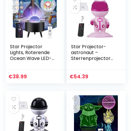
Star Projector
Star Projector-
Lights, Roterende
astronaut –
Ocean Wave LED-
Sterrenprojector
nachtlampje, 3-in-1
voor plafond met
Galaxy Projector
afstandsbediening
met Bluetooth
– Home Decoration
€
38.99
€
54.39
Muziek Speaker…
Projector Lights
voor…