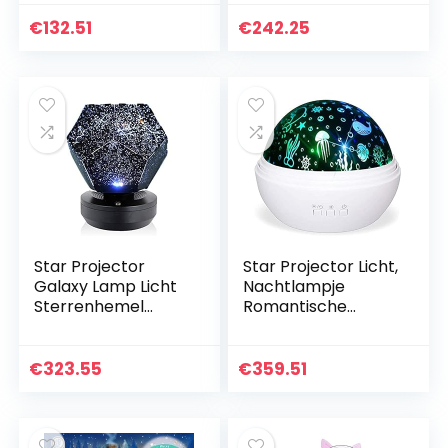
Starlight Nightlight
Starlight Nightlight
Skylight Cadeau for
Skylight Cadeau for
€
132.51
€
242.25
kinderen…
kinderen…
Star Projector
Star Projector Licht,
Galaxy Lamp Licht
Nachtlampje
Sterrenhemel
Romantische
Nachtlampje Led
Roterende
Tafellamp Lite
Zeedieren Star
Starlight
Moon Cover
€
323.55
€
359.51
Nachtlampje
Projector Night
Dakraam Gift
voor Kinderen…
voor…