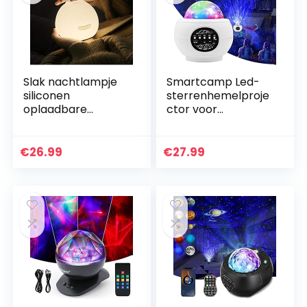
Slak nachtlampje
Smartcamp Led-
siliconen
sterrenhemelproje
oplaadbare
ctor voor
babyslaaplamp
volwassenen,
Touch Switch
Galaxy Light
kinderen
sterrenlicht,
€
26.99
€
27.99
nachtlampje
projector, lamp,
dimbare
nachtlampje…
nachtlampje timer