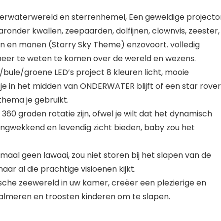
nderwaterwereld en sterrenhemel, Een geweldige projecto
ronder kwallen, zeepaarden, dolfijnen, clownvis, zeester,
en en manen (Starry Sky Theme) enzovoort. volledig
eer te weten te komen over de wereld en wezens.
bule/groene LED’s project 8 kleuren licht, mooie
je in het midden van ONDERWATER blijft of een star rover
thema je gebruikt.
0 graden rotatie zijn, ofwel je wilt dat het dynamisch
zingwekkend en levendig zicht bieden, baby zou het
elemaal geen lawaai, zou niet storen bij het slapen van de
 naar al die prachtige visioenen kijkt.
ische zeewereld in uw kamer, creëer een plezierige en
kalmeren en troosten kinderen om te slapen.