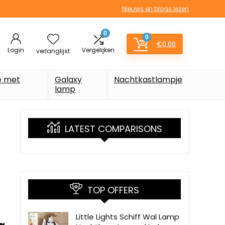
Nieuws en blogs lezen
0
0
€
0.00
Login
Vergelijken
verlanglijst
e met
Galaxy
Nachtkastlampje
lamp
LATEST COMPARISONS
TOP OFFERS
Little Lights Schiff Wal Lamp