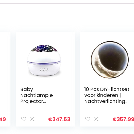
Baby
10 Pcs DIY-lichtset
Nachtlampje
voor kinderen |
Projector
Nachtverlichting
Sterrenhemel Ster
voor
C
Master Roterende
meisjes,Handge
Nachtlamp Kerst
maakte doe-
.49
€
347.53
€
357.9
Licht USB Projectie
het-maanlamp,
Kinderen Slapen
maak je eigen…