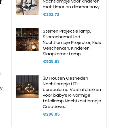
r
Nachtlampje voor kinderen
met timer en dimmer navy
€
202.72
Sterren Projectie lamp,
Sterrenhemel Led
Nachtlampje Projector, Kids
Geschenken, Kinderen
Slaapkamer Lamp
€
528.63
,
3D Houten Gesneden
Nachtlampje LED-
ky
bureaulamp Voetafdrukken
voor baby’s R-vormige
tafellamp Nachtkastlampje
Creatieve…
€
206.05