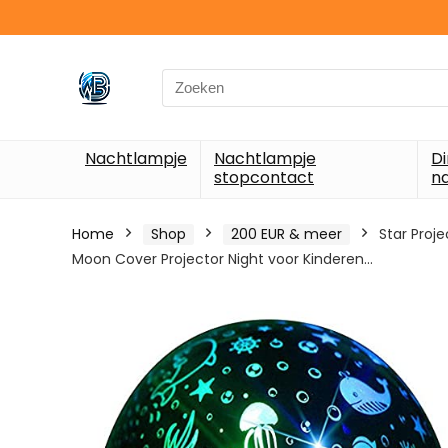
Search
for:
Nachtlampje
Nachtlampje
D
stopcontact
n
Home
Shop
200 EUR & meer
Star Proj
Moon Cover Projector Night voor Kinderen…