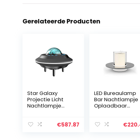
Gerelateerde Producten
Star Galaxy
LED Bureaulamp
Projectie Licht
Bar Nachtlampje
Nachtlampje
Oplaadbaar
Kleurrijke LED USB
Nachtlampje
Projectie Licht
PMMA+ABS+SPC
Kerst Tafellamp
2400K 1W 5V1A
€
587.87
€
220
Slaapkamer
Bodem
Decoratie
Schakelaar