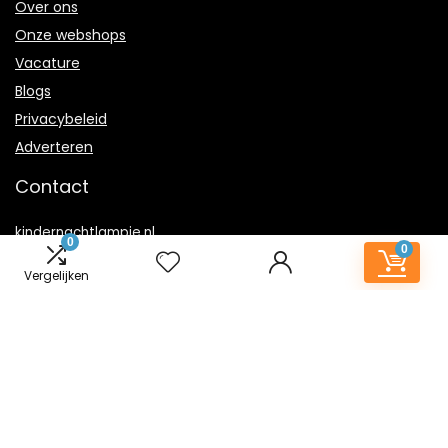
Over ons
Onze webshops
Vacature
Blogs
Privacybeleid
Adverteren
Contact
kindernachtlampje.nl
0
0
Postadres: Lakenvelder 3 5507KV Veldhoven Nederland
Vergelijken
KVK: 88360687
E-mail:
info@kindernachtlampje.nl