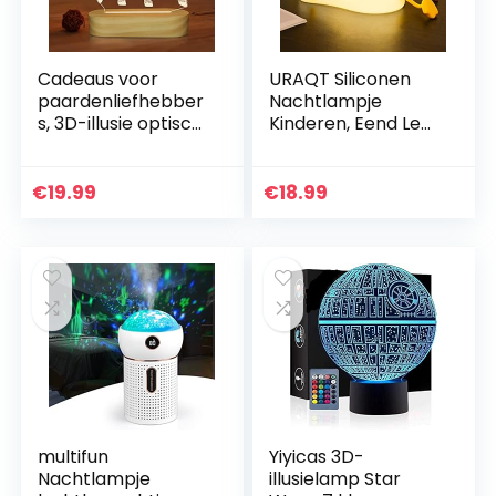
Cadeaus voor
URAQT Siliconen
paardenliefhebber
Nachtlampje
s, 3D-illusie optisch
Kinderen, Eend Led
paard
Bedlampje USB-
nachtlampje, led
Oplaad en
warm wit
Timingfunctie 1200
€
19.99
€
18.99
bureautafellamp
mAh Kawaii
voor kinderen…
Nachtlampje met…
multifun
Yiyicas 3D-
Nachtlampje
illusielamp Star