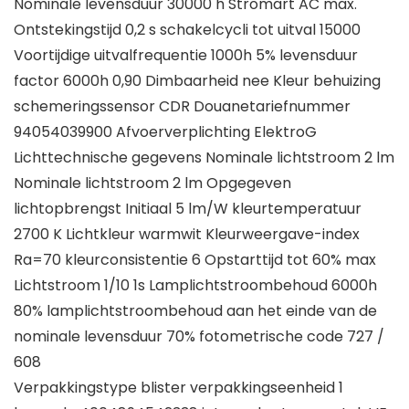
Nominale levensduur 30000 h Stromart AC max.
Ontstekingstijd 0,2 s schakelcycli tot uitval 15000
Voortijdige uitvalfrequentie 1000h 5% levensduur
factor 6000h 0,90 Dimbaarheid nee Kleur behuizing
schemeringssensor CDR Douanetariefnummer
94054039900 Afvoerverplichting ElektroG
Lichttechnische gegevens Nominale lichtstroom 2 lm
Nominale lichtstroom 2 lm Opgegeven
lichtopbrengst Initiaal 5 lm/W kleurtemperatuur
2700 K Lichtkleur warmwit Kleurweergave-index
Ra=70 kleurconsistentie 6 Opstarttijd tot 60% max
Lichtstroom 1/10 1s Lamplichtstroombehoud 6000h
80% lamplichtstroombehoud aan het einde van de
nominale levensduur 70% fotometrische code 727 /
608
Verpakkingstype blister verpakkingseenheid 1