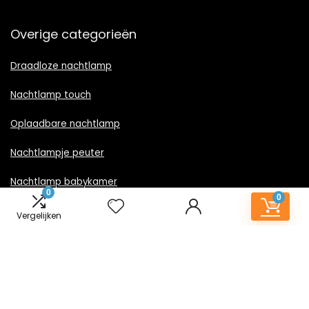
Overige categorieën
Draadloze nachtlamp
Nachtlamp touch
Oplaadbare nachtlamp
Nachtlampje peuter
Nachtlamp babykamer
0
0
Nachtlampje rood licht
Vergelijken
Nachtlamp goud
Nachtlamp zwart
LED nachtlampje