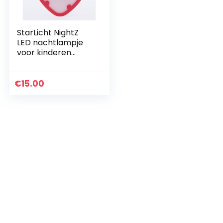
StarLicht NightZ
LED nachtlampje
voor kinderen
KASSANDRA
aardbei met
schemeringssensor
€
15.00
88x103mm