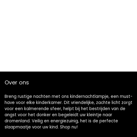
Over ons
Breng rustige nachten met ons kindernachtlampje, een must-
have voor elke kinderkamer. Dit vriendelijke, zachte licht zorgt
voor een kalmerende sfeer, helpt bij het bestrijden van de
angst voor het donker en begeleidt uw kleintje naar
dromenland. Veilig en energiezuinig, het is de perfecte
slaapmaatje voor uw kind. Shop nu!