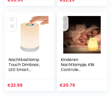
en timer voor
kindernachtlampje
afstandsbediening…
s Romantische…
Nachtkastlamp
Kinderen
Touch Dimbaar,
Nachtlampje, Klik
LED Smart
Controle
Nachtlicht,
Nachtlampje
Sfeerlicht,
Kindernachtlampje
Bureaulamp, USB
s voor
€
22.99
€
20.79
oplaadbaar,
Slaapkamers
draagbaar,
Kinderdagverblijve
kleurverandering…
n