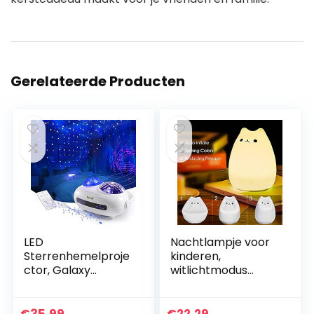
Gerelateerde Producten
LED
Nachtlampje voor
Sterrenhemelproje
kinderen,
ctor, Galaxy
witlichtmodus
Starlight Projector
Nachtlampjes
met Bluetooth-
Nachtlampje
luidspreker Muziek
Kinderen voor
€
35.99
€
22.29