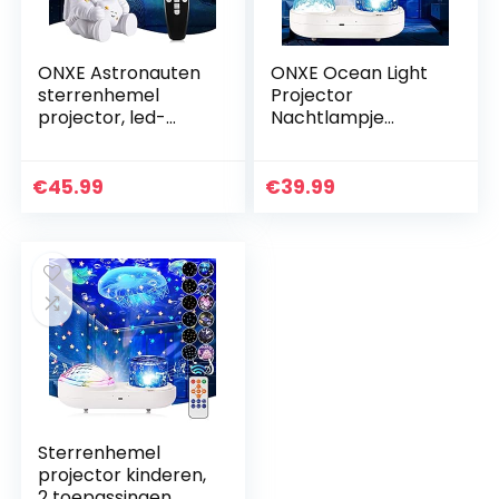
ONXE Astronauten
ONXE Ocean Light
sterrenhemel
Projector
projector, led-
Nachtlampje
nachtlampje,
Kinderen, 360 °
sterrenhemel met
Roterende Baby
afstandsbediening,
Nachtlampje
€
45.99
€
39.99
360° draaien, 16
Projector 6 Films
modi…
en Timer…
Sterrenhemel
projector kinderen,
2 toepassingen