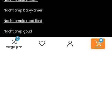
Nachtlamp babykamer
Nachtlampje rood licht
Nachtlamp goud
0
0
Nachtlamp zwart
Vergelijken
LED nachtlampje
Nachtlampje met stekker
Informatie
Contact
Klantenservice