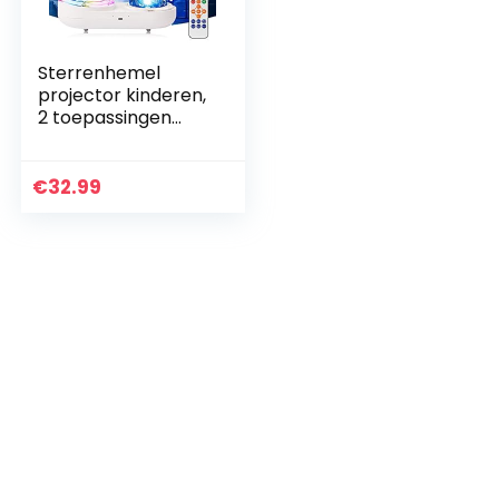
Sterrenhemel
projector kinderen,
2 toepassingen
roterende led-
sterrenlicht lamp
nachtlampje baby
€
32.99
met
afstandsbediening…