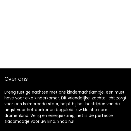
Over ons
Breng rustige nachten met ons kindernachtlampje, een must-
have voor elke kinderkamer. Dit vriendelijke, zachte licht zorgt
voor een kalmerende sfeer, helpt bij het bestrijden van de
angst voor het donker en begeleidt uw kleintje naar
dromenland. Veilig en energiezuinig, het is de perfecte
slaapmaatje voor uw kind. Shop nu!