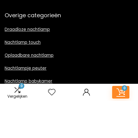
Overige categorieën
Draadloze nachtlamp
Nachtlamp touch
Oplaadbare nachtlamp
Nachtlampje peuter
Nachtlamp babykamer
0
0
Nachtlampje rood licht
Vergelijken
Nachtlamp goud
Nachtlamp zwart
LED nachtlampje